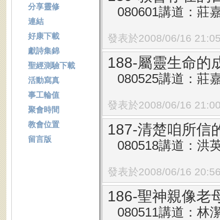
分享靈修
080601講道：莊
連結
好康下載
發表於2008/06/16 21:0
獻詩集錦
188-屬靈生命的
聖經測驗下載
080525講道：莊
活動寫真
事工輪值
發表於2008/06/16 21:0
聚會時間
教會位置
187-清楚咱所信
留言版
080518講道：洪
發表於2008/06/16 20:5
186-聖神親像老
080511講道：林