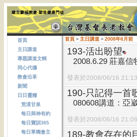
建立蒙福教會‧塑造健康門徒
首頁
>
主日講道
>
2008年6月前
首頁
193-活出盼望
主日講道
專題講道文輯
2008.6.29 莊
同心代禱
發表於2008/06/16 21:1
教會沿革
新聞
190-只記得一首
日日靈糧
080608講道：亞
荒漠甘泉
每日與神有約
發表於2008/06/16 21:0
每日寶訓365
每日單獨會主
189-教會存在