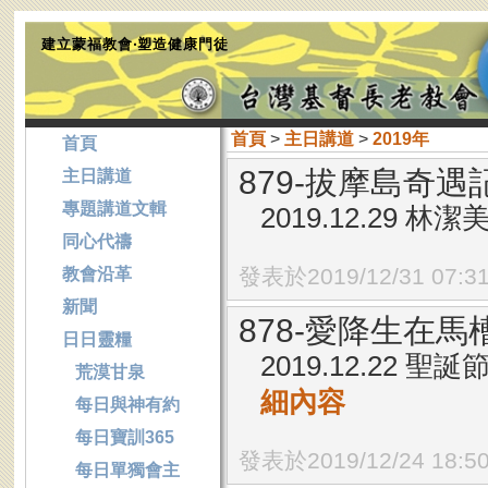
建立蒙福教會‧塑造健康門徒
首頁
>
主日講道
>
2019年
首頁
879-拔摩島奇遇記
主日講道
專題講道文輯
2019.12.29 
同心代禱
發表於2019/12/31 07:3
教會沿革
新聞
878-愛降生在馬
日日靈糧
2019.12.22 
荒漠甘泉
細內容
每日與神有約
每日寶訓365
發表於2019/12/24 18:5
每日單獨會主