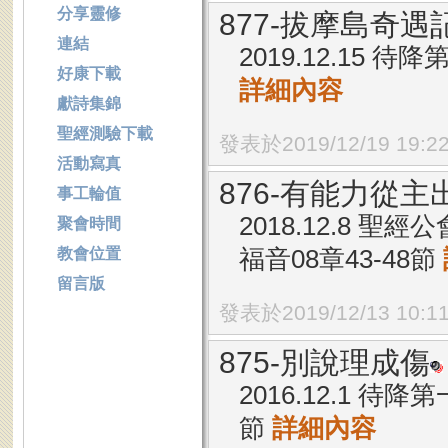
分享靈修
877-拔摩島奇遇記
連結
2019.12.15 
好康下載
詳細內容
獻詩集錦
聖經測驗下載
發表於2019/12/19 19:2
活動寫真
876-有能力從主
事工輪值
2018.12.8 
聚會時間
福音08章43-48節
教會位置
留言版
發表於2019/12/13 10:1
875-別說理成傷
2016.12.1 待
節
詳細內容