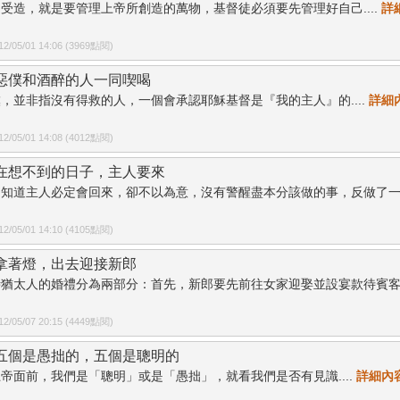
受造，就是要管理上帝所創造的萬物，基督徒必須要先管理好自己....
詳
/05/01 14:06 (3969點閱)
09惡僕和酒醉的人一同喫喝
，並非指沒有得救的人，一個會承認耶穌基督是『我的主人』的....
詳細
/05/01 14:08 (4012點閱)
10在想不到的日子，主人要來
知道主人必定會回來，卻不以為意，沒有警醒盡本分該做的事，反做了一大堆
/05/01 14:10 (4105點閱)
11拿著燈，出去迎接新郎
猶太人的婚禮分為兩部分：首先，新郎要先前往女家迎娶並設宴款待賓客..
/05/07 20:15 (4449點閱)
12五個是愚拙的，五個是聰明的
帝面前，我們是「聰明」或是「愚拙」，就看我們是否有見識....
詳細內