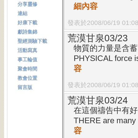
分享靈修
細內容
連結
發表於2008/06/19 01:0
好康下載
獻詩集錦
荒漠甘泉03/23
聖經測驗下載
物質的力量是含蓄在
活動寫真
PHYSICAL force is 
事工輪值
容
聚會時間
教會位置
發表於2008/06/19 01:0
留言版
荒漠甘泉03/24
在這個禱告中有好幾
THERE are many he
容