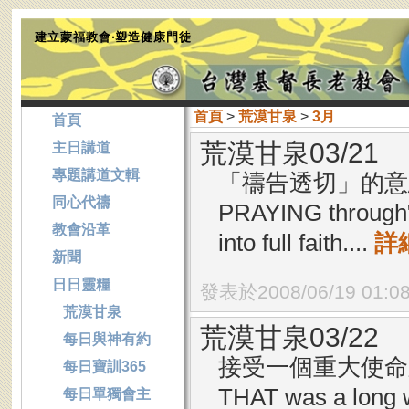
建立蒙福教會‧塑造健康門徒
首頁
>
荒漠甘泉
>
3月
首頁
荒漠甘泉03/21
主日講道
專題講道文輯
「禱告透切」的意思
同心代禱
PRAYING through" 
教會沿革
into full faith....
詳
新聞
日日靈糧
發表於2008/06/19 01:0
荒漠甘泉
荒漠甘泉03/22
每日與神有約
接受一個重大使命之
每日寶訓365
THAT was a long wa
每日單獨會主