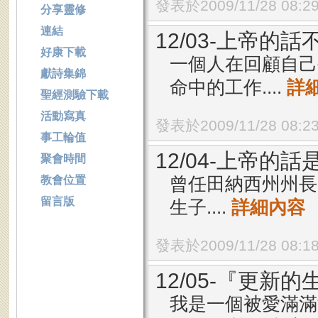
發表於2009/11/28 08:2
分享靈修
連結
12/03-上帝的話
好康下載
一個人在回顧自己
獻詩集錦
命中的工作....
詳
聖經測驗下載
活動寫真
發表於2009/11/28 08:2
事工輪值
12/04-上帝的話
聚會時間
曾任田納西州州長的
教會位置
留言版
生子....
詳細內容
發表於2009/11/28 08:1
12/05-『更新
我是一個被愛滿滿