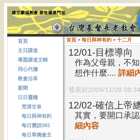
建立蒙福教會‧塑造健康門徒
首頁
>
每日與神有約
>
十二月
首頁
12/01-目標導向
主日講道
專題講道文輯
作為父母親，不知
同心代禱
想作什麼....
詳細
教會沿革
新聞
發表於2009/11/28 08:3
日日靈糧
12/02-確信上
荒漠甘泉
其實，要開口承認
每日與神有約
細內容
每日寶訓365
每日單獨會主