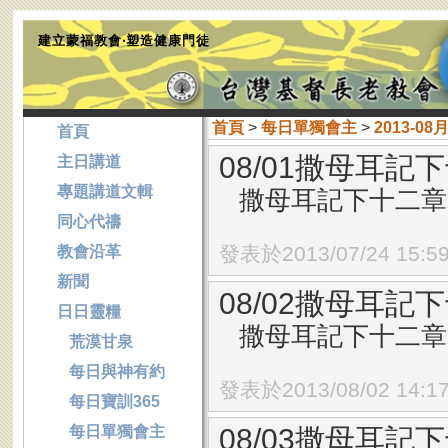
建立蒙福教會‧塑造健康門徒
首頁
>
每日單獨會主
>
2013-08
首頁
08/01撒母耳記下
主日講道
專題講道文輯
撒母耳記下十二章1
同心代禱
發表於2013/07/24 15:5
教會沿革
新聞
08/02撒母耳記下
日日靈糧
撒母耳記下十二章1
荒漠甘泉
每日與神有約
發表於2013/08/02 14:1
每日寶訓365
每日單獨會主
08/03撒母耳記下