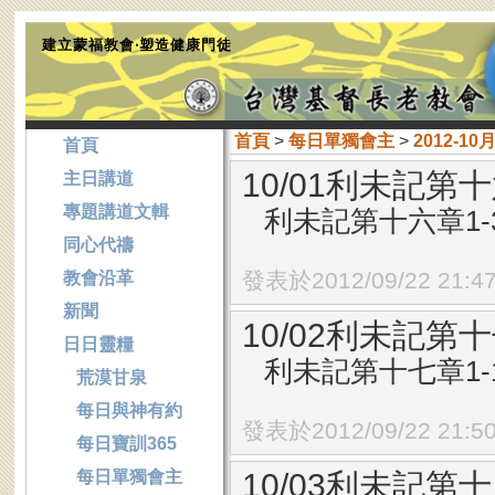
建立蒙福教會‧塑造健康門徒
首頁
>
每日單獨會主
>
2012-10
首頁
10/01利未記第十
主日講道
專題講道文輯
利未記第十六章1-
同心代禱
發表於2012/09/22 21:4
教會沿革
新聞
10/02利未記第十
日日靈糧
利未記第十七章1-
荒漠甘泉
每日與神有約
發表於2012/09/22 21:5
每日寶訓365
每日單獨會主
10/03利未記第十