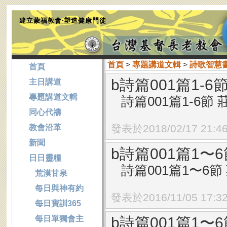
建立蒙福教會‧塑造健康門徒
首頁
>
專題講道文輯
>
詩歌智慧
首頁
b詩篇001篇1
主日講道
專題講道文輯
詩篇001篇1-6節 
同心代禱
發表於2018/02/17 21:4
教會沿革
新聞
b詩篇001篇1
日日靈糧
詩篇001篇1〜6節 
荒漠甘泉
每日與神有約
發表於2016/11/05 17:3
每日寶訓365
每日單獨會主
b詩篇001篇1