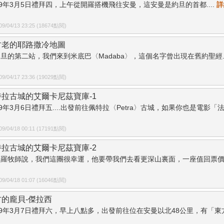
09年3月5日禮拜四，上午從開羅搭機飛往安曼，這安曼是約旦的首都....
詳
/04/13 23:25 (18674點閱)
古老的耶路撒冷地圖
旦的第二站，我們來到米底巴〈Madaba〉，這個名字曾出現在舊約聖經..
/04/17 23:36 (19029點閱)
特拉古城的艾爾卡尼茲寶庫-1
09年3月6日禮拜五....出發前往佩特拉〈Petra〉古城，如果你也是電影「法
/04/18 00:11 (17191點閱)
特拉古城的艾爾卡尼茲寶庫-2
羅牧師說，我們這團很幸運，他要帶我們去看更深山裏面，一座值回票價的.
/04/18 01:07 (16046點閱)
方的龐貝-傑拉西
09年3月7日禮拜六，早上八點多，出發前往位在安曼以北48公里，有「東方的