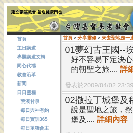
建立蒙福教會‧塑造健康門徒
首頁
>
分享靈修
>
來去聖地走一
首頁
01夢幻古王國--
主日講道
專題講道文輯
好不容易下定決心，
同心代禱
的朝聖之旅....
詳
教會沿革
新聞
發表於2009/04/02 23:3
日日靈糧
02撒拉丁城堡及
荒漠甘泉
說是聖地之旅，然
每日與神有約
堡及....
詳細內容
每日寶訓365
每日單獨會主