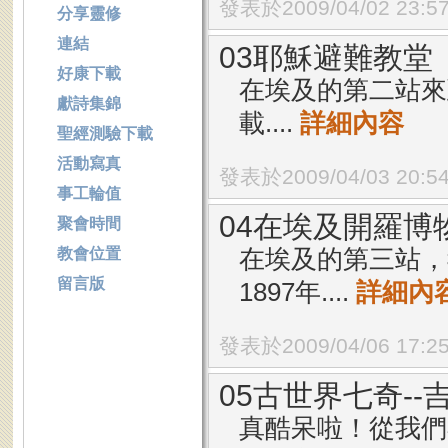
發表於2009/04/02 23:5
分享靈修
連結
03耶穌避難教堂
好康下載
在埃及的第二站來
獻詩集錦
載....
詳細內容
聖經測驗下載
活動寫真
發表於2009/04/03 20:5
事工輪值
04在埃及開羅博
聚會時間
在埃及的第三站，
教會位置
留言版
1897年....
詳細內
發表於2009/04/06 17:2
05古世界七奇--
真酷呆啦！從我們