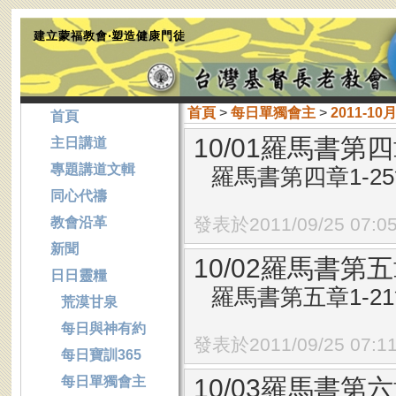
建立蒙福教會‧塑造健康門徒
首頁
>
每日單獨會主
>
2011-10
首頁
10/01羅馬書第四
主日講道
專題講道文輯
羅馬書第四章1-2
同心代禱
發表於2011/09/25 07:0
教會沿革
新聞
10/02羅馬書第五
日日靈糧
羅馬書第五章1-2
荒漠甘泉
每日與神有約
發表於2011/09/25 07:1
每日寶訓365
每日單獨會主
10/03羅馬書第六