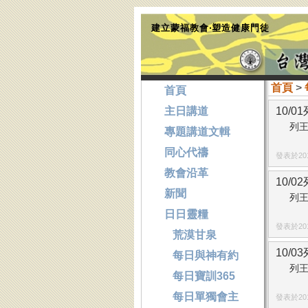
建立蒙福教會‧塑造健康門徒
首頁
>
首頁
主日講道
10/0
列王
專題講道文輯
同心代禱
發表於2013
教會沿革
10/0
新聞
列王
日日靈糧
發表於2013
荒漠甘泉
10/0
每日與神有約
列王
每日寶訓365
每日單獨會主
發表於2013