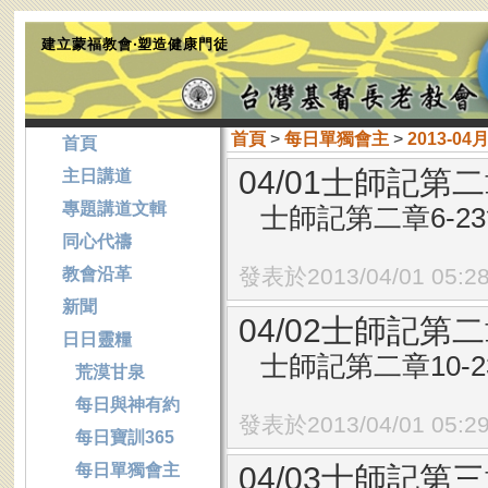
建立蒙福教會‧塑造健康門徒
首頁
>
每日單獨會主
>
2013-04
首頁
04/01士師記第二
主日講道
專題講道文輯
士師記第二章6-2
同心代禱
發表於2013/04/01 05:2
教會沿革
新聞
04/02士師記第二
日日靈糧
士師記第二章10-
荒漠甘泉
每日與神有約
發表於2013/04/01 05:2
每日寶訓365
每日單獨會主
04/03士師記第三