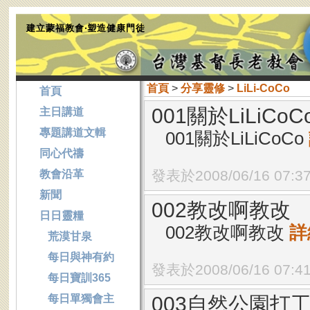
建立蒙福教會‧塑造健康門徒
首頁
>
分享靈修
>
LiLi-CoCo
首頁
001關於LiLiCoC
主日講道
專題講道文輯
001關於LiLiCoCo
同心代禱
發表於2008/06/16 07:3
教會沿革
新聞
002教改啊教改
日日靈糧
002教改啊教改
詳
荒漠甘泉
每日與神有約
發表於2008/06/16 07:4
每日寶訓365
每日單獨會主
003自然公園打