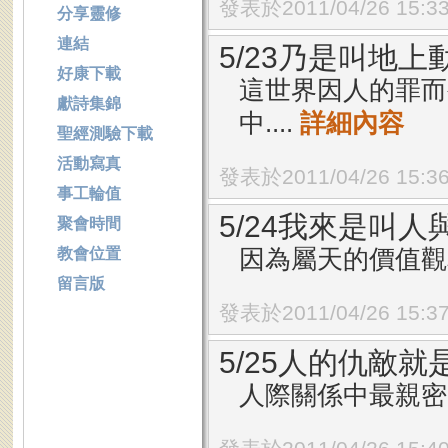
發表於2011/04/26 15:3
分享靈修
連結
5/23乃是叫地上
好康下載
這世界因人的罪而
獻詩集錦
中....
詳細內容
聖經測驗下載
活動寫真
發表於2011/04/26 15:3
事工輪值
5/24我來是叫
聚會時間
因為屬天的價值觀和
教會位置
留言版
發表於2011/04/26 15:3
5/25人的仇敵就
人際關係中最親密的