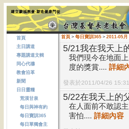
建立蒙福教會‧塑造健康門徒
首頁
>
每日寶訓365
>
2011-05月
首頁
5/21我在我天
主日講道
專題講道文輯
我們現今在地面上
同心代禱
度的獎賞....
詳細
教會沿革
新聞
發表於2011/04/26 15:3
日日靈糧
5/22在我天上
荒漠甘泉
在人面前不敢認主
每日與神有約
害怕....
詳細內容
每日寶訓365
每日單獨會主