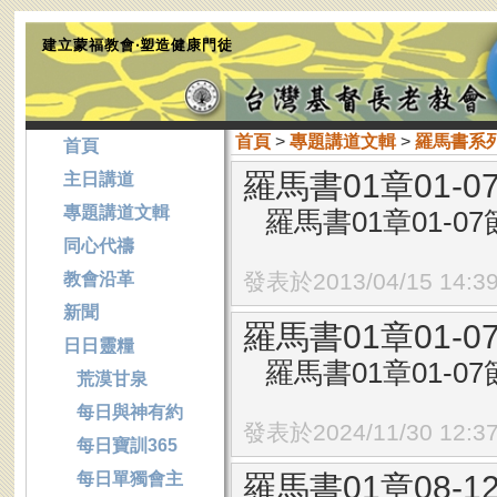
建立蒙福教會‧塑造健康門徒
首頁
>
專題講道文輯
>
羅馬書系
首頁
羅馬書01章01-
主日講道
專題講道文輯
羅馬書01章01-07節
同心代禱
發表於2013/04/15 14:3
教會沿革
新聞
羅馬書01章01-
日日靈糧
羅馬書01章01-07節
荒漠甘泉
每日與神有約
發表於2024/11/30 12:3
每日寶訓365
每日單獨會主
羅馬書01章08-