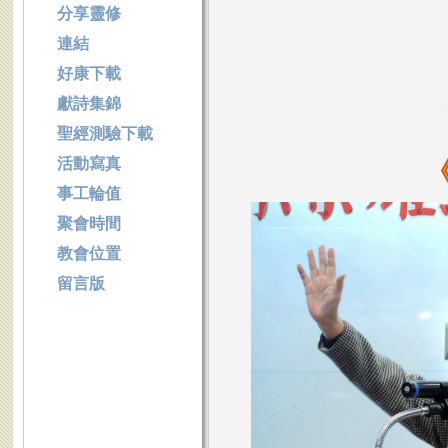
分享靈修
連結
好康下載
獻詩集錦
聖經測驗下載
活動寫真
事工輪值
聚會時間
教會位置
留言版