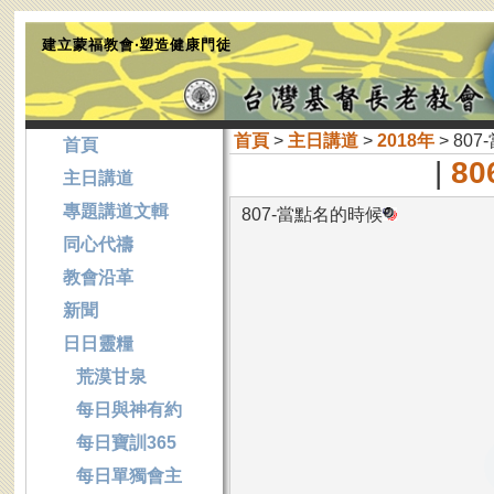
建立蒙福教會‧塑造健康門徒
首頁
>
主日講道
>
2018年
> 80
首頁
|
8
主日講道
專題講道文輯
807-當點名的時候
同心代禱
教會沿革
新聞
日日靈糧
荒漠甘泉
每日與神有約
每日寶訓365
每日單獨會主