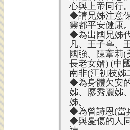
心與上帝同行
◆請兄姊注意
靈都平安健康
◆為出國兄姊代
凡、王子亭、王
國強、陳葦莉(
長老女婿) (中
南非(江初枝姊
◆為身體欠安
姊、廖秀麗姊
姊。
◆為曾詩恩(當
◆與憂傷的人