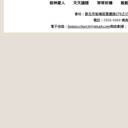
會址：
新北市板橋區重慶路276之1
電話：
2958-4988
傳
電子信箱：
hopoo.church@gmail.com
郵政劃撥：