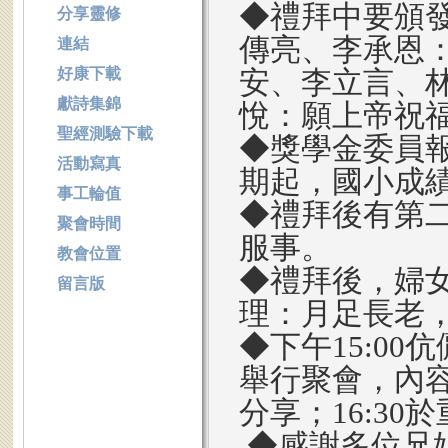
◆禮拜中要頒
分享靈修
傳亮、李承恩
連結
好康下載
安、李立言、
獻詩集錦
悅：願上帝祝
聖經測驗下載
◆獎學金委員報
活動寫真
期起，國小成
事工輪值
◆禮拜後有第
聚會時間
服事。
教會位置
◆禮拜後，婦
留言版
理：月足長老
◆下午15:00
舉行聚會，內容
分享；16:3
◆感謝多位兄