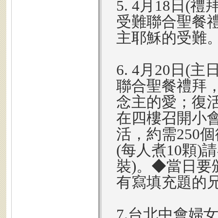
5. 4月18日
受難聯合聖餐
主耶穌的受難
6. 4月20日
聯合聖餐禮拜
念主的愛；復
在四樓召開小
活，約需250
(每人煮10顆)
裝)。◆當日要
有寫填充
7.台北中會婦女