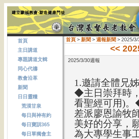
建立蒙福教會‧塑造健康門徒
首頁
>
新聞
>
週報新聞
> 2025/3
首頁
<< 20
主日講道
專題講道文輯
2025/3/30週報
同心代禱
教會沿革
1.邀請全體兄
新聞
◆主日崇拜時
日日靈糧
看聖經可用)
荒漠甘泉
差派廖恩諭牧
每日與神有約
美好的分享，
每日寶訓365
為大專學生事
每日單獨會主