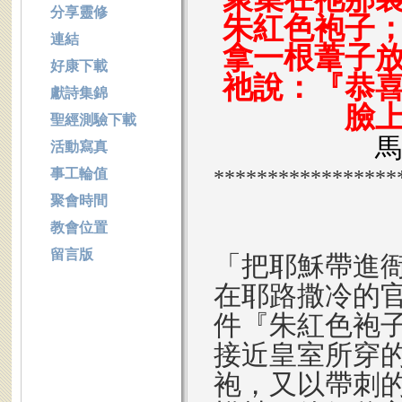
分享靈修
朱紅色袍子
連結
拿一根葦子
好康下載
祂說：『恭
獻詩集錦
臉
聖經測驗下載
馬
活動寫真
*****************
事工輪值
聚會時間
教會位置
留言版
「把耶穌帶進
在耶路撒冷的
件『朱紅色袍
接近皇室所穿
袍，又以帶刺