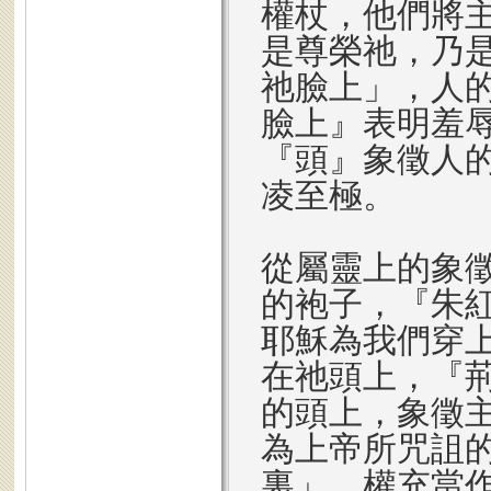
權杖，他們將
是尊榮祂，乃
祂臉上」，人
臉上』表明羞
『頭』象徵人
凌至極。
從屬靈上的象
的袍子，『朱
耶穌為我們穿
在祂頭上，『
的頭上，象徵
為上帝所咒詛
裏」，權充當