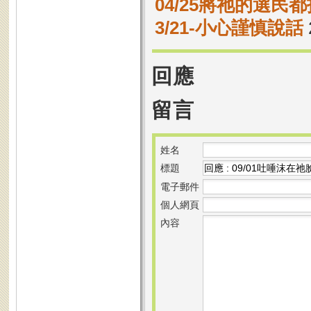
04/25將祂的選民
3/21-小心謹慎說話
回應
留言
姓名
標題
電子郵件
個人網頁
內容