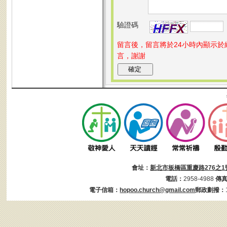
驗證碼
留言後，留言將於24小時內顯示
言，謝謝
會址：
新北市板橋區重慶路276之1
電話：
2958-4988
傳
電子信箱：
hopoo.church@gmail.com
郵政劃撥：