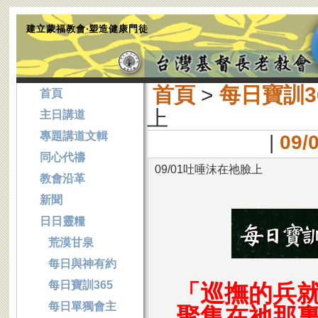
建立蒙福教會‧塑造健康門徒
首頁
>
每日寶訓3
首頁
上
主日講道
專題講道文輯
|
09
同心代禱
09/01吐唾沫在祂臉上
教會沿革
新聞
日日靈糧
荒漠甘泉
每日與神有約
每日寶訓365
「巡撫的兵
每日單獨會主
聚集在祂那