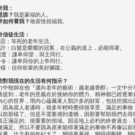
於我：
是誰？
我是蒙福的人。
帝如何看我？
祂喜悅祝福我。
於信徒生活：
罪惡：等死的老年生活。
應許：白髮是榮耀的冠冕，在公義的道上，必能得著。
態度：謙卑仰望，與主同行。
命令：謙卑與你的上帝同行。
榜樣：信仰前輩的美好腳蹤。
些對我現在的生活有何指示？
力中牧師在他『邁向老年的藝術：越老越香醇』一文中分
格提到，老年的意義在於接納你的體力、精神都已經逐漸
內心的世界，用內心蘊藏著人類許多的財富，包括挖掘出
。因為當人老邁時，很多年輕時覺得很享受、滿足的事物
以前那樣了。但是不需要感到遺憾，因那要幫助我們去尋
真正滿足的、很重要的領域。因這地上必朽的終會過去，
種滿足。所以不要因為原來能得著滿足的事物不再像以前
況裏。比方有的年紀大了，變得更暴躁，變得很剛硬，變