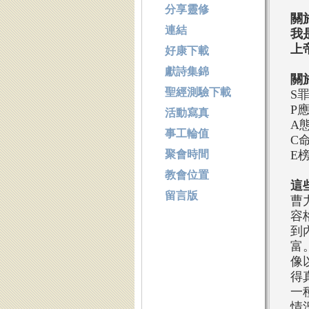
分享靈修
關
連結
我
上
好康下載
獻詩集錦
關
聖經測驗下載
S
P
活動寫真
A
事工輪值
C
聚會時間
E
教會位置
這
留言版
曹
容
到
富
像
得
一
情