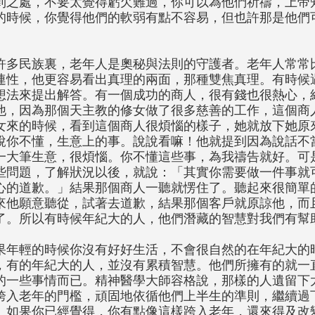
到之處，不要太覺得虧欠難過，你可以為他們祈禱，上帝
的時候，你覺得他們的軟弱有點不容易，但也許那是他們
。
許多民族裏，老年人是奧秘與法則的守護者。老年人常常
連性，他更容易看出真理的兩面，那種雙焦真理。有時候
想法來提出解答。有一個成功的商人，很有錢也很熱心，
他，因為那個天主教的修女做了很多慈善的工作，這個商
女來的時候，看到這個商人很煩惱的樣子，她就放下她原
說你不懂，生意上的事。說說看嘛！他就提到因為說話不
一大筆生意，很煩惱。你不懂這些事，為我禱告就好。可
些問題，了解狀況以後，就說：「其實你需要做一件事就
心的道歉。」結果那個商人一聽就愣住了。聽起來很簡單
來他願意聽從，試著去道歉，結果那個客戶就原諒他，而
了。所以有時候年紀大的人，他們潛藏的智慧對我們有幫
果年輕的時候你沒有好好生活，不會很自然的在年紀大的
，有的年紀大的人，並沒有累積智慧。他們所擁有的就一
的一些事情而已。精神醫學大師容格說，那樣的人遺留下
跨入老年的門檻，頑固地依循他們上半生的準則，繼續過
。如果你已經覺得，你有點像這樣跨入老年，還來得及改