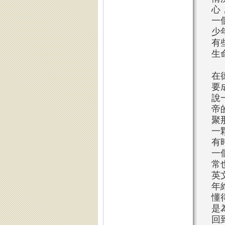
心
一
少
有
生
在
要
說
帝
聚
一
有
一
常
英
年
懂
是
回