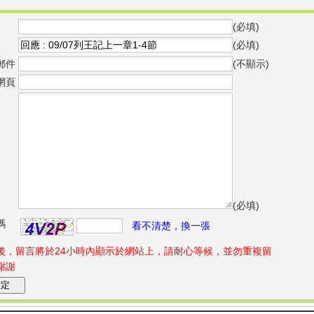
(必填)
(必填)
郵件
(不顯示)
網頁
(必填)
碼
看不清楚，換一張
後，留言將於24小時內顯示於網站上，請耐心等候，並勿重複留
謝謝