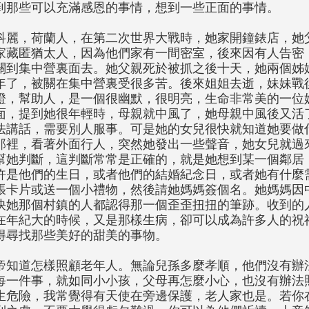
到那些可以充滿感恩的事情，想到一些正面的事情。
科麗，荷蘭人，在第二次世界大戰時，她家開鐘錶店，她
家藏匿猶太人，因為他們家有一間密室，後來因有人告密
關到集中營裏面去。她父親死於被抓之後十天，她兩個姊
年了，被關在集中營裏受很多苦。後來姐姐去逝，妹妹戰
證，幫助人，是一個很幽默，很明亮，生命非常美的一位
面，提到她很年輕時，母親就中風了，她母親中風後又活
法講話，需要別人服事。可是她的女兒很快就知道她要做
那裡，看著外面行人，突然她發出一些聲音，她女兒就過
幫她判斷，這判斷常常是正確的，就是她想到某一個鄰居
許是他們的生日，或者他們的結婚紀念日，或者她有什麼
張卡片或送一個小禮物，然後請她媽媽簽個名。她媽媽因
快她那個村鎮的人都認得那一個歪歪扭扭的筆跡。收到的
在年紀大的時候，又是那樣生病，卻可以成為許多人的祝
得尋找那些美好的甜美的事物。
帝知道怎樣照顧老年人。無論兒孫多麼孝順，他們沒有辦
每一件事，就如同小小孩，父母再怎麼小心，也沒有辦法
生危險，我常覺得有天使在旁邊保護，老人家也是。若你