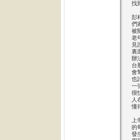
找
彭
們
被
老
見
裏
辦
台
會
也
一
很
人
懂
上
的
發