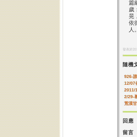
篇
歲
晃
依
人
發表於
20
隨機
926-
12/
2011/
2/29
荒漠甘泉
回應
留言