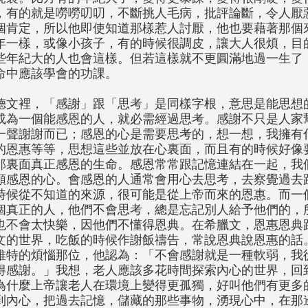
，有的就是嘮嘮叨叨，不斷挑人毛病，批評論斷，令人厭
個肯定，所以他即使知道那樣惹人討厭，他也要藉著那個
年一樣，或像小孩子，有的時候很調皮，讓大人很煩，目
些年紀大的人也會這樣。但若這樣就不更圓滿地過一生了
命中應該學會的功課。
德文裡，「感謝」跟「思考」是同樣字根，意思是能思想
成為一個能感恩的人，就必需經過思考。感謝不只是人家
一聲謝謝而已；感恩的心是需要思考的，想一想，我擁有
的恩惠等等，思想這些並放在心裏面，而且有的時候好像
那裏面真正感恩的生命。感恩常常跟記憶連結在一起，我
顆感恩的心。會感恩的人通常會用心去思考，去察覺過去
時候從不知道的來源，很可能是從上帝而來的恩惠。而一
個真正的人，他們不會思考，總是忘記別人給予他們的，
也不會太快樂，因他們不懂得恩典。在希臘文，恩惠恩典
文的世界，吃飯的時候作謝飯禱告，常說恩典說恩惠的話
維特的煩惱那位，他認為：「不會感謝就是一種軟弱，我
得感謝。」我想，老人應該多花時間探索內心的世界，回
為什麼上帝讓老人在環境上變得更孤獨，好叫他們有更多
到內心，把過去記憶，儲藏的那些事物，湧現心中，在那