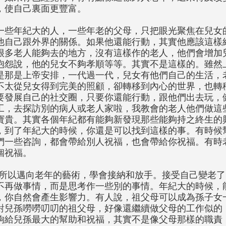
，使自己裏面更豐富。
一些年紀大的人，一些年老的父母，只把眼光聚焦在兒女
他自己跟外界的關係。如果他還能行動，其實他應該這樣
很多老人能夠去的地方，沒有這樣作的老人，他們會增加
抱怨說，他的兒女不夠孝順等等。其實不是這樣的。雖然
是那是上帝安排，一代過一代，兒女有他們自己的生活，
不太從兒女得到完美的照顧，卻轉移到內心的世界，也轉
要發展自己的社交圈，只要你還能行動，跟他們出去玩，
工，去探訪別的病人或老人家啦，我教會的老人他們做這
寶貴。其實各個年紀都有能夠新發現那些能夠持之終生的
，到了年紀大的時候，你還是可以找到這樣的事。有時候
們一些咨詢，都會帶給別人祝福，也會帶給你祝福。有時
個祝福。
---所以邁向老年的藝術，學會接納和放手。接受自己變老
不再做事情，而是思考作一些別的事情。年紀大的時候，
，你自然會產生影響力。有人說，祖父母可以成為孫子女
對兒孫嘮嘮叨叨的祖父母，好像還繼續做父母的工作似的
夠給兒孫最大的幫助和祝福，其實不是像父母那樣的職責