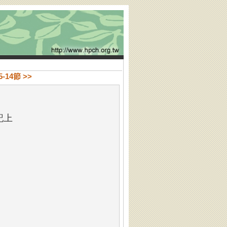
-14節 >>
記上