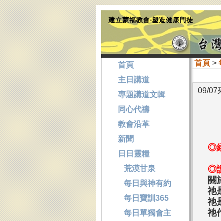
建立蒙福教會‧塑造健康門徒
首頁
>
首頁
主日講道
09/0
專題講道文輯
同心代禱
教會沿革
新聞
◎
日日靈糧
荒漠甘泉
◎
關
每日與神有約
祂
每日寶訓365
祂
祂
每日單獨會主