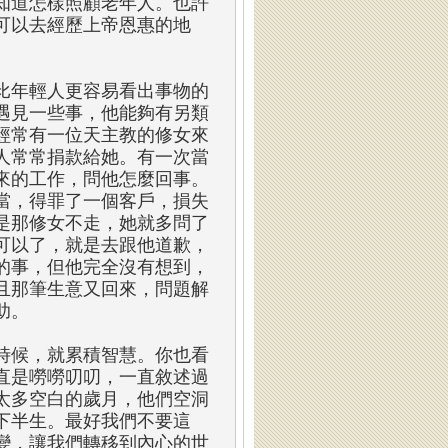
知道怎樣照顧老年人。也許
可以去經歷上帝恩惠的地
比年輕人更容易看出事物的
遇見一些事，他能夠有另類
經常有一位天主教的修女來
人常常捐款給她。有一次當
來的工作，問他怎麼回事。
當，得罪了一個客戶，損失
是那修女不走，她就多問了
可以了，就是去跟他道歉，
的事，但他完全沒有想到，
且那筆生意又回來，問題解
助。
時候，就累積智慧。你也看
直是嘮嘮叨叨，一直敘述過
太多空白的歲月，他們空洞
下半生。最好我們不要這
變，讓我們轉移到內心的世