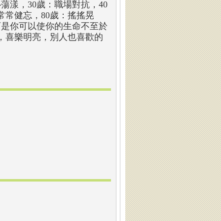
蕩漾，30歲：職場對抗，40
常常健忘，80歲：搖搖晃
可是你可以使你的生命不至於
，喜樂明亮，別人也喜歡的