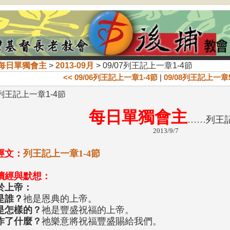
每日單獨會主
>
2013-09月
> 09/07列王記上一章1-4節
<< 09/06列王記上一章1-4節
|
09/08列王記上一章5
7列王記上一章1-4節
每日單獨會主
……列王
2013/9/7
經文：
列王記上一章1-4節
讀經與默想：
於上帝：
是誰？
祂是恩典的上帝。
是怎樣的？
祂是豐盛祝福的上帝。
作了什麼？
祂樂意將祝福豐盛賜給我們。