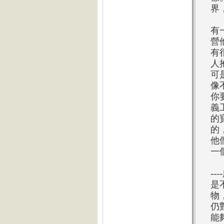
界
有
營
有
人
可
像
你
義
的
的
他
一
-
是
物
仍
能