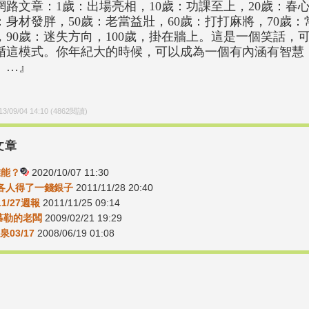
網路文章：1歲：出場亮相，10歲：功課至上，20歲：春心
：身材發胖，50歲：老當益壯，60歲：打打麻將，70歲：
，90歲：迷失方向，100歲，掛在牆上。這是一個笑話，
循這模式。你年紀大的時候，可以成為一個有內涵有智慧
。…』
13/09/04 14:10
(
4862
閱讀)
文章
誰能？
2020/10/07 11:30
07各人得了一錢銀子
2011/11/28 20:40
11/27週報
2011/11/25 09:14
-慕勒的老闆
2009/02/21 19:29
03/17
2008/06/19 01:08