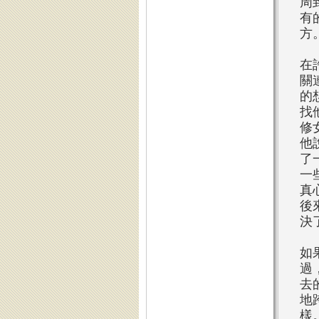
周
有
方
在
關
的
找
修
他
了
一
真
後
決
如
過
去
地
樣