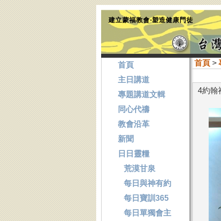
建立蒙福教會‧塑造健康門徒
首頁
>
首頁
主日講道
4約翰
專題講道文輯
同心代禱
教會沿革
新聞
日日靈糧
荒漠甘泉
每日與神有約
每日寶訓365
每日單獨會主