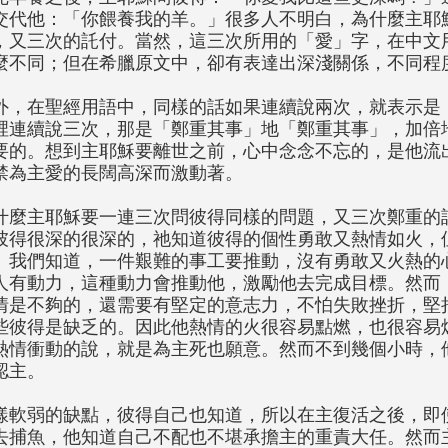
交代他：「你餵養我的羊。」很多人不明白，為什麼主耶
，又三次的託付。當然，這三次所用的「愛」字，在中文
麼不同；但在希臘原文中，卻有表達出深淺關係，不同程
外，在聖經用語中，同樣的話如果連續說兩次，就表示是
裡連續說三次，那是「鄭重其事」地「鄭重其事」，加倍
要的。想到主耶穌要離世之前，心中念念不忘的，是他流
禁為主愛的長闊高深而激動著。
什麼主耶穌要一連三次問彼得同樣的問題，又三次鄭重的
彼得很深的很深的，祂知道彼得的個性勇敢又熱情如火，
。我們知道，一件艱難的事工要推動，沒有勇敢又火熱的
人有動力，這種動力會推動他，激勵他去完成目標。然而
情是不夠的，還需要有堅定的意志力，不怕失敗挫折，堅
些彼得是缺乏的。因此他熱情的火很容易點燃，也很容易
熱情衝動的說，就是為主死也願意。然而不到幾個小時，
認主。
樣軟弱的缺點，彼得自己也知道，所以在主復活之後，即
去捕魚，他知道自己不配也不堪承擔主的重責大任。然而