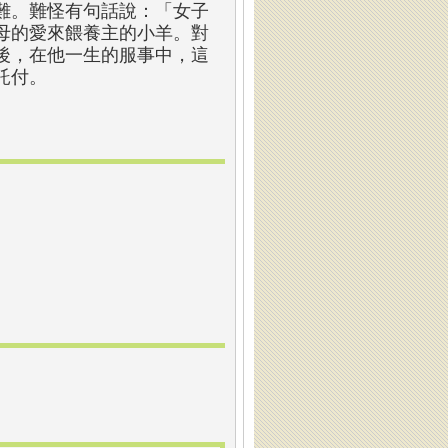
難。難怪有句話說：「女子
母的愛來餵養主的小羊。對
後，在他一生的服事中，這
託付。