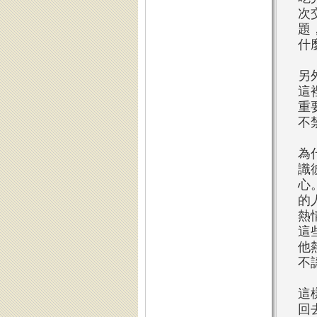
次
題
什
另
這
重
不
為
識
心
的
熱
這
他
不
這
回