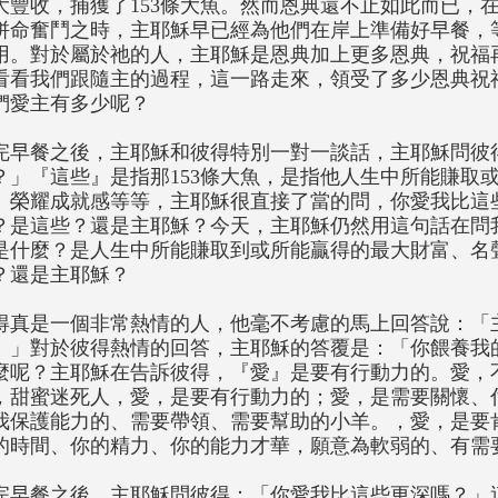
大豐收，捕獲了153條大魚。然而恩典還不止如此而已，
拼命奮鬥之時，主耶穌早已經為他們在岸上準備好早餐，
用。對於屬於祂的人，主耶穌是恩典加上更多恩典，祝福
看看我們跟隨主的過程，這一路走來，領受了多少恩典祝
們愛主有多少呢？
完早餐之後，主耶穌和彼得特別一對一談話，主耶穌問彼
？」『這些』是指那153條大魚，是指他人生中所能賺取
、榮耀成就感等等，主耶穌很直接了當的問，你愛我比這
？是這些？還是主耶穌？今天，主耶穌仍然用這句話在問
是什麼？是人生中所能賺取到或所能贏得的最大財富、名
？還是主耶穌？
得真是一個非常熱情的人，他毫不考慮的馬上回答說：「
。」對於彼得熱情的回答，主耶穌的答覆是：「你餵養我
麼呢？主耶穌在告訴彼得，『愛』是要有行動力的。愛，
，甜蜜迷死人，愛，是要有行動力的；愛，是需要關懷、
我保護能力的、需要帶領、需要幫助的小羊。，愛，是要
的時間、你的精力、你的能力才華，願意為軟弱的、有需
完早餐之後，主耶穌問彼得：「你愛我比這些更深嗎？」