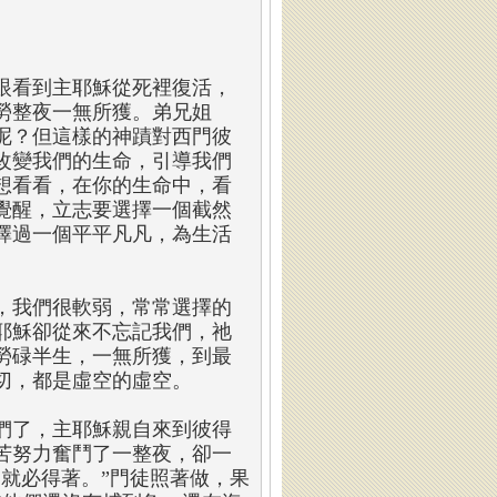
眼看到主耶穌從死裡復活，
勞整夜一無所獲。弟兄姐
呢？但這樣的神蹟對西門彼
改變我們的生命，引導我們
想看看，在你的生命中，看
覺醒，立志要選擇一個截然
擇過一個平平凡凡，為生活
，我們很軟弱，常常選擇的
耶穌卻從來不忘記我們，祂
勞碌半生，一無所獲，到最
切，都是虛空的虛空。
們了，主耶穌親自來到彼得
苦努力奮鬥了一整夜，卻一
就必得著。”門徒照著做，果