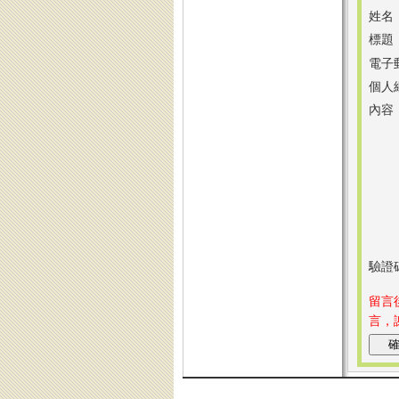
姓名
標題
電子
個人
內容
驗證
留言
言，