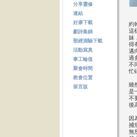
分享靈修
連結
好康下載
約
這
獻詩集錦
妹
聖經測驗下載
得
活動寫真
邁
過
事工輪值
不
聚會時間
忙
教會位置
雖
留言版
是
不
後
因
捕
無