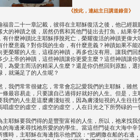
《按此，連結主日講道錄音》
翰福音二十一章記載，彼得在主耶穌復活之後，他已經親
樣大的神蹟之後，居然仍舊和其他門徒出去打魚，結果辛
，有什麼神蹟比主耶穌掙脫死亡，榮耀復活的神蹟更偉大
有什麼意義？對你我的生命，有什麼意義？神蹟如果不能
向更榮耀的人生，這樣的神蹟，再多也沒有用。讓我們回
多少上帝的神蹟，這些神蹟讓你更愛主麼？這些神蹟讓你
同，為愛主而活的精采人生麼？還是你仍然回到原點，選
碌，就滿足了的人生呢？
然，我們常常很健忘，常常會忘記愛我們的主耶穌，雖然
一條最容易走，只要讓自己過得好就好的人生。但是，主
要我們的人生是這麼膚淺短視，因為膚淺短視的人生往往
高唱虛空的虛空，虛空的虛空，人在日光之下所勞碌的一
為主耶穌要我們得的是豐聖富裕的人生，所以，祂來找我
魚的海邊來尋找祂所愛的的學生。當這些門徒在大海中辛
所獲時，主耶穌在海邊指示他們說：“把網撒在船的右邊，