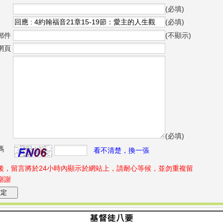
(必填)
(必填)
郵件
(不顯示)
網頁
(必填)
碼
看不清楚，換一張
後，留言將於24小時內顯示於網站上，請耐心等候，並勿重複留
謝謝