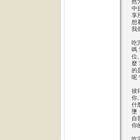
然
中
享
想
我
吃
嗎
位
麼
的
呢
彼
你
什
墬
自
你
吃