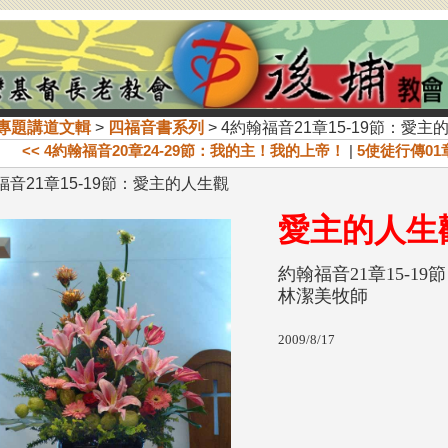
專題講道文輯
>
四福音書系列
> 4約翰福音21章15-19節：愛主
<< 4約翰福音20章24-29節：我的主！我的上帝！
|
5使徒行傳01
福音21章15-19節：愛主的人生觀
愛主
約翰福音21章15-19節
林潔美牧師
2009/8/17