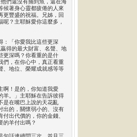
在他們還沒有捕到魚，還在海
等候著身心靈都疲倦的人來
再更豐盛的祝福。兄姊，回
福呢？主耶穌愛你這麼多，
得：「你愛我比這些更深
或贏得的最大財富、名聲、地
些更深嗎？你看重的是什
我們，在你心中，真正看重
聲、地位、榮耀成就感等等
主啊！是的，你知道我愛
的羊。」主耶穌在告訴彼得
不是在嘴巴上說的天花亂
付出的，關懷弱小的、沒有
肯付出代價的，你的金錢、
要的羊付出嗎？
這句話連續問三次，並且三