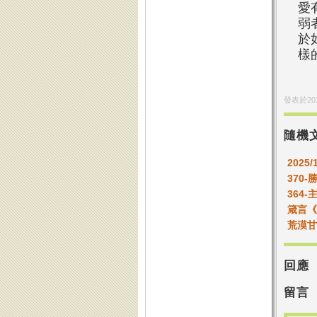
愛
弱
於
樣
發表於
20
隨機
2025/
370
364-
箴言《
荒漠甘
回應
留言