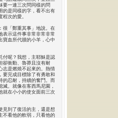
穌要一連三次問同樣的問
用的是同樣的字，看不出有
度程次的愛。
：很「鄭重其事」地說。在
地表示這件事非常非常非常
出寶血所代贖的小羊，心中
託付呢？我想，主耶穌是認
但卻衝動、魯莽且沒有耐
心志是燃燒不起來的。熱情
，要完成目標除了有勇敢和
持的忍耐，持續的奮鬥。而
熄滅。就像在客西馬尼園，
他就在小小的使女面前三次
使見到了復活的主，還是想
主不看他的軟弱，只看他的