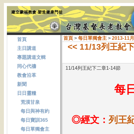
建立蒙福教會‧塑造健康門徒
首頁
>
每日單獨會主
>
2013-11
首頁
<< 11/13列王紀
主日講道
專題講道文輯
同心代禱
11/14列王紀下二章1-14節
教會沿革
新聞
每
日日靈糧
荒漠甘泉
每日與神有約
◎經文：
列王紀
每日寶訓365
每日單獨會主