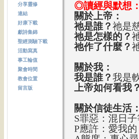
◎讀經與默想
分享靈修
關於上帝：
連結
好康下載
祂是誰？
祂是
獻詩集錦
祂是怎樣的？
聖經測驗下載
祂作了什麼？
活動寫真
事工輪值
關於我：
聚會時間
我是誰？
我是
教會位置
上帝如何看我
留言版
關於信徒生活
S罪惡：混日子
P應許：愛我
A態度：專心