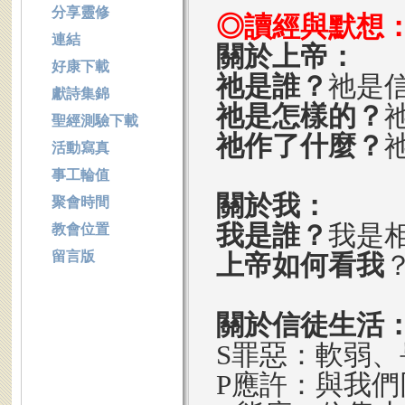
分享靈修
◎讀經與默想
連結
關於上帝：
好康下載
祂是誰？
祂是
獻詩集錦
祂是怎樣的？
聖經測驗下載
祂作了什麼？
活動寫真
事工輪值
關於我：
聚會時間
我是誰？
我是
教會位置
留言版
上帝如何看我
關於信徒生活
S罪惡：軟弱、
P應許：與我