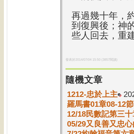
再過幾十年，
到復興後；神
些人回去，重建
發表於
2014/07/04 15:50
(
3857
閱讀)
隨機文章
1212-忠於上主
202
羅馬書01章08-1
12/18民數記第三十
05/29又良善又忠
7/22約翰福音第六章