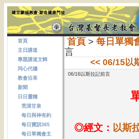
建立蒙福教會‧塑造健康門徒
首頁
>
每日單獨
首頁
言
主日講道
專題講道文輯
<< 06/1
同心代禱
06/16以斯拉記前言
教會沿革
新聞
日日靈糧
荒漠甘泉
每日與神有約
每日寶訓365
◎經文：
以斯
每日單獨會主