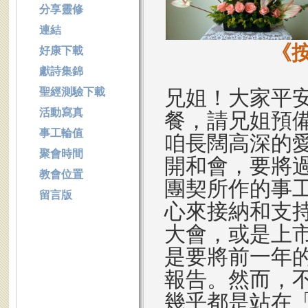
分享靈修
連結
《
好康下載
獻詩集錦
聖經測驗下載
兄姐！大家平
活動寫真
餐，請兄姐預
事工輪值
咱長闊高深的
聚會時間
開和會，要將過
教會位置
團契所作的事
留言版
心來接納和支
大會，或是上
是要將前一年
報告。然而，
幾乎都是站在