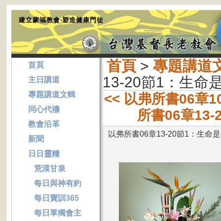
建立蒙福教會‧塑造健康門徒
首頁
>
專題講道
首頁
13-20節1：生命
主日講道
專題講道文輯
<< 以弗所書06章
同心代禱
所書06章13
教會沿革
以弗所書06章13-20節1：生命
新聞
日日靈糧
荒漠甘泉
每日與神有約
每日寶訓365
每日單獨會主