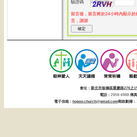
驗證碼
留言後，留言將於24小時內顯示
言，謝謝
會址：
新北市板橋區重慶路276之1
電話：
2958-4988
傳
電子信箱：
hopoo.church@gmail.com
郵政劃撥：