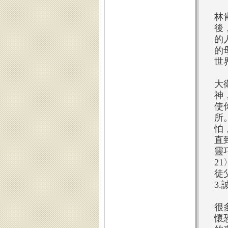
林
後
的
的
世
大
神
使
所
怕
直
靈
2
徒
3
很
懷