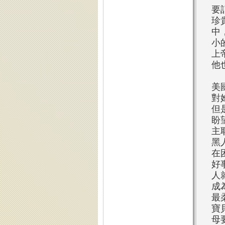
要
珍
中
小
上
他
美
對
但
盼
主
黑
在
好
人
成
最
寶
母