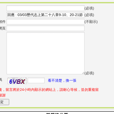
(必填)
(必填)
郵件
(不顯示)
網頁
(必填)
碼
看不清楚，換一張
後，留言將於24小時內顯示於網站上，請耐心等候，並勿重複留
謝謝