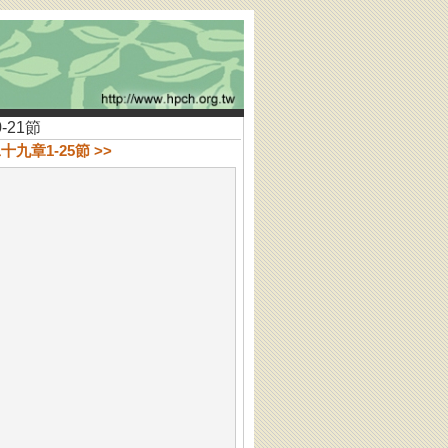
-21節
十九章1-25節 >>