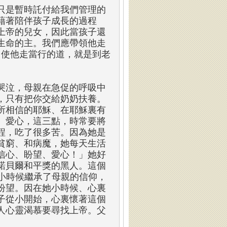
只是暫時託付給我們管理的
藉著陪伴孩子成長的過程
上帝的兒女，因此當孩子還
生命的主。我們應帶領他走
，使他走當行的道，就是到老
。
哭泣，母親在急促的呼吸中
，只有把你交給奶奶扶養。
所相信的耶穌、在耶穌裏有
、愛心，這三點，時常要將
程，吃了很多苦。因為她是
貧窮、和病魔，她每天生活
信心、盼望、愛心！」她好
到諾貝爾和平獎的黑人。這個
士。小時候繼承了母親的信仰，
盼望。因在她小時候、心裏
子從小開始，心裏懷著這個
人心靈渴慕要尋找上帝。父