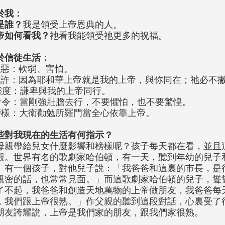
於我：
是誰？
我是領受上帝恩典的人。
帝如何看我？
祂看我能領受祂更多的祝福。
於信徒生活：
罪惡：軟弱、害怕。
應許：因為耶和華上帝就是我的上帝，與你同在；祂必不
態度：謙卑與我的上帝同行。
命令：當剛強壯膽去行，不要懼怕，也不要驚惶。
榜樣：大衛勸勉所羅門當全心依靠上帝。
些對我現在的生活有何指示？
母親帶給兒女什麼影響和榜樣呢？孩子每天都在看，並且
觀。世界有名的歌劇家哈伯頓，有一天，聽到年幼的兒子
。有一個孩子，對他兒子說：「我爸爸和這裏的市長，是
親密的話，也常常見面。」而這歌劇家哈伯頓的兒子，聳
了不起，我爸爸和創造天地萬物的上帝做朋友，我爸爸每
，我們跟上帝很熟。」作父親的聽到這段對話，心裏受了
朋友誇耀說，上帝是我們家的朋友，跟我們家很熟。