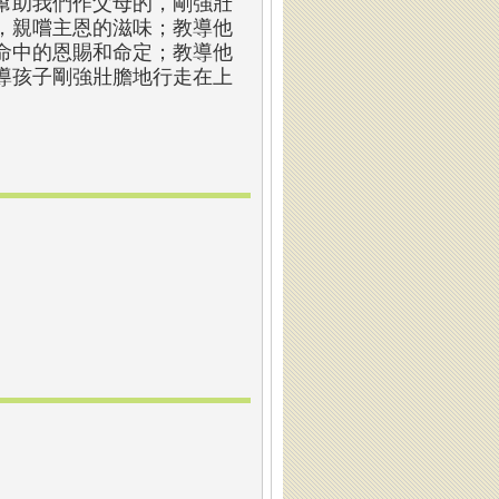
幫助我們作父母的，剛強壯
，親嚐主恩的滋味；教導他
命中的恩賜和命定；教導他
導孩子剛強壯膽地行走在上