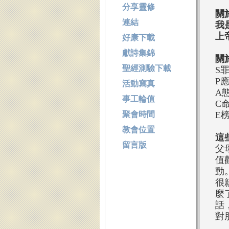
分享靈修
關
連結
我
上
好康下載
獻詩集錦
關
聖經測驗下載
S
P
活動寫真
A
事工輪值
C
聚會時間
E
教會位置
這
留言版
父
值
動
很
麼
話
對