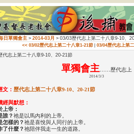
每日單獨會主
>
2014-03月
> 03/03歷代志上第二十八章9-10、20
<< 03/02歷代志上第二十八章1-21節
|
03/04歷代志上第二
3歷代志上第二十八章9-10、20-21節
單獨會主
……歷代志上
2014/3/3
經文：
歷代志上第二十八章9-10、20-21節
讀經與默想：
於上帝：
是誰？
祂是以馬內利的上帝。
是怎樣的？
祂是喜悅與人同行的上帝。
作了什麼？
祂陪伴我走一生的道路。