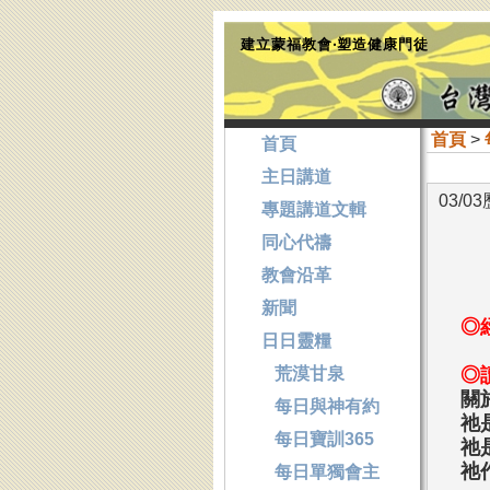
建立蒙福教會‧塑造健康門徒
首頁
>
首頁
主日講道
03/0
專題講道文輯
同心代禱
教會沿革
新聞
◎
日日靈糧
荒漠甘泉
◎
關
每日與神有約
祂
每日寶訓365
祂
祂
每日單獨會主