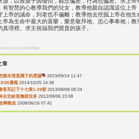
來源，以致孩子因懼怕，觀念偏差，行為也偏差。求上帝
，有智慧的心教導我們的兒女，教導他親自認識這位上帝
守上帝的誡命，到老也不偏離；教導他去挖掘上帝在他生
上帝為生命中最大的喜樂，樂意敬拜祂、忠心事奉祂；教
的真理裡。求主祝福我們寶貴的孩子。
14/03/01 11:59
(
4387
閱讀)
文章
5-把握永恆意識下的恩賜
2023/09/14 11:47
10/26週報
2014/10/25 14:38
2撒母耳記下十七章1-29節
2013/08/08 09:24
14解去交給巡撫彼拉多
2012/08/06 23:08
教改啊教改
2008/06/16 07:41