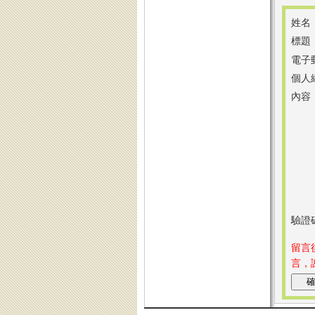
姓名
標題
電子
個人
內容
驗證
留言
言，