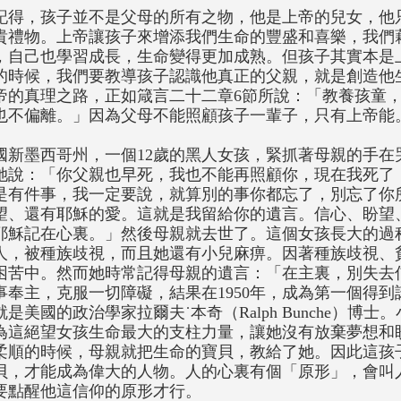
記得，孩子並不是父母的所有之物，他是上帝的兒女，他
貴禮物。上帝讓孩子來增添我們生命的豐盛和喜樂，我們
，自己也學習成長，生命變得更加成熟。但孩子其實本是
的時候，我們要教導孩子認識他真正的父親，就是創造他
帝的真理之路，正如箴言二十二章6節所說：「教養孩童
也不偏離。」因為父母不能照顧孩子一輩子，只有上帝能
國新墨西哥州，一個12歲的黑人女孩，緊抓著母親的手在
她說：「你父親也早死，我也不能再照顧你，現在我死了
是有件事，我一定要說，就算別的事你都忘了，別忘了你
望、還有耶穌的愛。這就是我留給你的遺言。信心、盼望
耶穌記在心裏。」然後母親就去世了。這個女孩長大的過
人，被種族歧視，而且她還有小兒麻痹。因著種族歧視、
困苦中。然而她時常記得母親的遺言：「在主裏，別失去
事奉主，克服一切障礙，結果在1950年，成為第一個得
就是美國的政治學家拉爾夫˙本奇（Ralph Bunche）博
為這絕望女孩生命最大的支柱力量，讓她沒有放棄夢想和
柔順的時候，母親就把生命的寶貝，教給了她。因此這孩
貝，才能成為偉大的人物。人的心裏有個「原形」，會叫
要點醒他這信仰的原形才行。