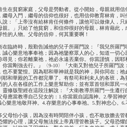
肯生在貧窮家庭，父母是勞動者。從小開始，母親就用信
，繼母入門，繼母的信仰也很好，也用信仰教育林肯，叫
人說：「上帝沒有給林肯任何條件，讓他可以做偉人，只
母親。」只給了他貧窮，和信仰很好的母親，林肯藉此，成
界性的人物。父母的信仰，何其重要啊！
衛在臨終時，殷勤告誡他的兒子所羅門說：『我兒所羅門
，誠心樂意地事奉祂；因為祂鑒察眾人的心，知道一切心
你尋見；你若離棄祂，祂必永遠丟棄你。你當謹慎，因耶
。你當剛強去行。』〈9-10〉『大衛又對他兒子所羅門
，也不要驚惶。因為耶和華神就是我的神，與你同在；祂
到耶和華殿的工作都完畢了。有祭司和利未人的各班，為
巧的人在各樣的工作上樂意幫助你；並有眾首領和眾民一心
1〉靈修版聖經在這段注解說：『大衛教導所羅門一生遵行
父母應當教導自己兒女的：1.你當親自認識神。2.學習神
.誠心樂意地敬拜神。4.存樂意的心事奉祂。5.對神忠心。
多父母怕小孩，因為沒有時間陪伴小孩，也不敢放膽去管
恐懼的心理，讓父母無法按上帝真理管教孩子。父母恐懼