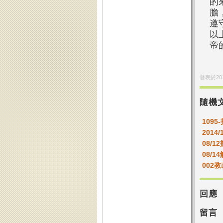
的
膽
遵
以
帝
發表於
20
隨機
109
2014/
08/1
08/
002
回應
留言