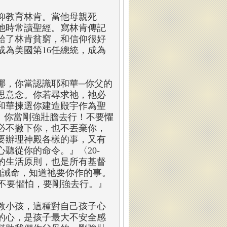
仰教育林肯。當他母親死
他時常讀聖經。寫林肯傳記
給了林肯貧窮，和信仰很好
為美國第16任總統，成為
哪，你當認識耶和華─你父的
思意念。你若尋求祂，祂必
和華揀選你建造殿宇作為聖
說：你當剛強壯膽去行！不要懼
必不撇下你，也不丟棄你，
要辦理神殿各樣的事，又有
聽從你的命令。』〈20-
的生活原則，也是所有基督
的誡命，知道祂要你作的事。
6.不要懼怕，要剛強去行。』
教小孩，這種對自己孩子心
的心，是孩子最大不安全感