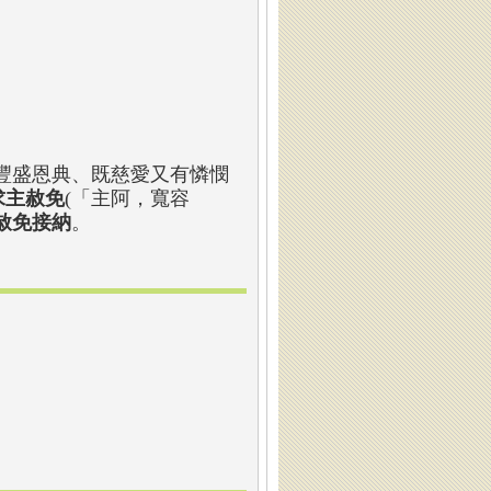
豐盛恩典、既慈愛又有憐憫
求主赦免
(「主阿，寬容
赦免接納
。