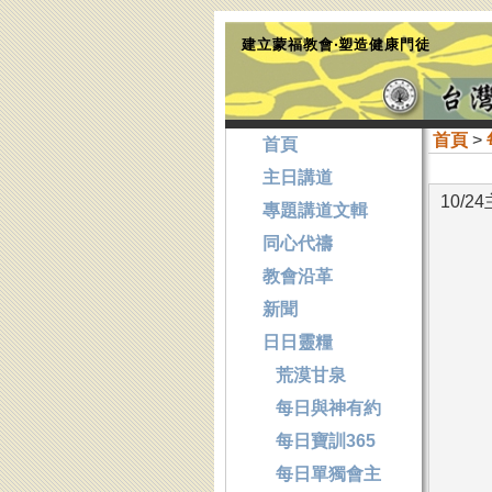
建立蒙福教會‧塑造健康門徒
首頁
>
首頁
主日講道
10/
專題講道文輯
同心代禱
教會沿革
新聞
日日靈糧
荒漠甘泉
每日與神有約
每日寶訓365
每日單獨會主