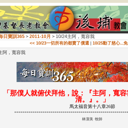
每日寶訓365
>
2011-10月
> 10/24主阿，寬容我
<< 10/23一切所有的都賣了償還
|
10/25動了慈心...
24主阿，寬容我
「那僕人就俯伏拜他，說：『主阿，寬容
清。』。
」
馬太福音第十八章26節
********************************************************
林潔美 牧師