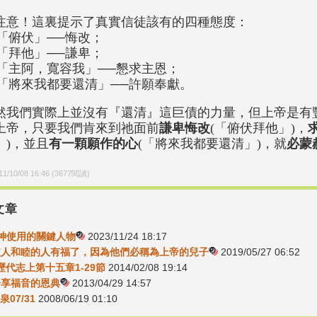
注意！這裏提示了真實信徒該有的四種態度：
1)「俯伏」──悔改；
2)「拜他」──謙卑；
3)「主阿，寬容我」──懇求主恩；
4)「將來我都要還清」──許願奉獻。
然我們實際上並沒有『還清』這巨債的力量，但上帝是有
上帝，只要我們肯來到祂面前
謙卑悔改
(「俯伏拜他」)，
」)，並且
有一顆願作的心
(「將來我都要還清」)，就
必蒙
11/10/08 16:46
(
3677
閱讀)
文章
5-神使用的關鍵人物
2023/11/24 18:17
-使人和睦的人有福了，因為他們必稱為上帝的兒子
2019/05/27 06:52
8歷代志上第十五章1-29節
2014/02/08 19:14
-分享福音的恩典
2013/04/29 14:57
07/31
2008/06/19 01:10