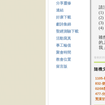
分享靈修
請
連結
(
好康下載
(
(
獻詩集錦
(
聖經測驗下載
雖
活動寫真
的
事工輪值
我
聚會時間
發表於
20
教會位置
留言版
隨機
110
832
02/0
477
荒漠甘泉