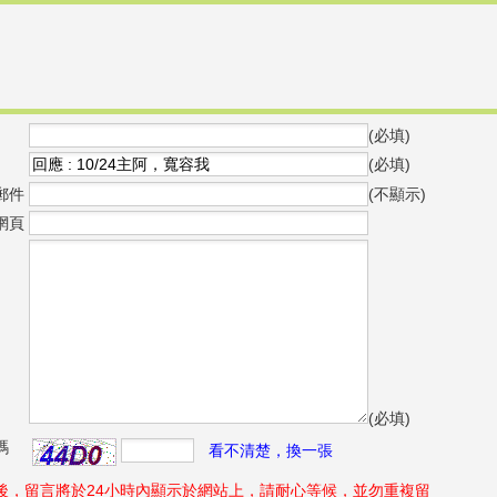
(必填)
(必填)
郵件
(不顯示)
網頁
(必填)
碼
看不清楚，換一張
後，留言將於24小時內顯示於網站上，請耐心等候，並勿重複留