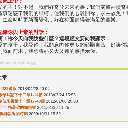
回應上帝：
愛的主！對不起！我們好奇於未來的事，我們渴望神蹟奇
些事迷惑了我們的眼睛，使我們的心離開祢，求主赦免！
，生命時時更新而變化，好在祢面前得著滿足的喜樂。
記錄你與上帝的對話：
啊！祢今天向我說些什麼？這段經文要向我顯示
----
愛的孩子，我愛你！我願意向你更多的彰顯自己，好讓你
到我面前求，我必將那又大又難的事指示你。
13/01/22 10:29
(
6956
閱讀)
文章
04/29週報
2018/04/28 20:04
1撒母耳記下十二章1-14節
2013/07/24 15:56
5希伯來書第十一章17-40節
2012/01/08 20:03
3又不可指著你的頭起誓
2011/01/30 11:25
15-與神親近的時刻
2009/10/31 15:52