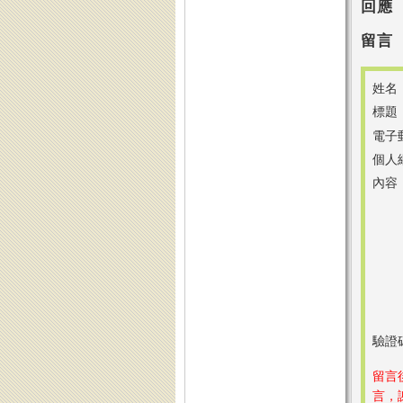
回應
留言
姓名
標題
電子
個人
內容
驗證
留言
言，