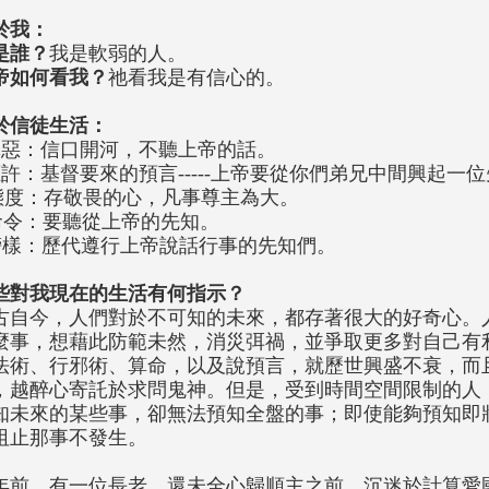
於我：
是誰？
我是軟弱的人。
帝如何看我？
祂看我是有信心的。
於信徒生活：
罪惡：信口開河，不聽上帝的話。
應許：基督要來的預言-----上帝要從你們弟兄中間興起一
態度：存敬畏的心，凡事尊主為大。
命令：要聽從上帝的先知。
榜樣：歷代遵行上帝說話行事的先知們。
些對我現在的生活有何指示？
古自今，人們對於不可知的未來，都存著很大的好奇心。
麼事，想藉此防範未然，消災弭禍，並爭取更多對自己有
法術、行邪術、算命，以及說預言，就歷世興盛不衰，而
，越醉心寄託於求問鬼神。但是，受到時間空間限制的人
知未來的某些事，卻無法預知全盤的事；即使能夠預知即
阻止那事不發生。
年前，有一位長老，還未全心歸順主之前，沉迷於計算愛