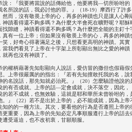
帝說：『我要將當說的話傳給他，他要將我—切所吩咐的，
我名所說的話，我必討他的罪。』（18-19）摩西行了許
。然而，沒有敬畏上帝的心，再多的神蹟也只是讓人心剛
，神蹟看得還不夠多嗎？為什麼大半會死在曠野呢？耶穌
面找隙縫，神蹟看得還不夠多嗎？為什麼把全能的主釘十
，真有一位上帝；但如果沒有敬畏上帝的心，再多的神蹟
一笑，好奇心得著滿足之後，只想看更高明的神蹟。其實
，當我們看見了上帝在十字架上所彰顯出無比之愛的神蹟
，就再也沒有神蹟了。
帝的權柄藉著先知彰顯向人說話，愛仿冒的撒但也假藉假
思。上帝很嚴厲的的指出：『若有先知擅敢托我的名，說
神的名說話，那先知就必治死。』（20）怎麼驗證他說的
說的有否成就。上帝的話—定會成就，決不落空，因此，
說的若不成就，也無效驗，這就是耶和華所未曾吩咐的，
他。』（22）若不是出於上帝的，必不能成就，因為上帝
先知的的一種方法。其次，要看他的行為是否遵照上帝的
語更重要，因為上帝的先知必定凡事順服遵行上帝的話去
使遭受逼迫，也不改初衷，甘願順服。