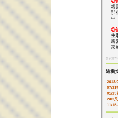
◎
親
那
中
◎
主
親
來
發表於
20
隨機
2018/
07/3
01/1
2/0
11/