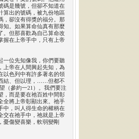
號碼是幾號，但卻不知道在
計算出的號碼，被九份地區
碼，卻沒有得獎的福分。那
得知。如果算命仙真有那麼
了。但那喜歡為自己算命改
掌握在上帝手中，只有上帝
起一位先知像我，你們要聽
，上帝在人間興起先知，為
在以色列中有許多著名的領
西結、但以理，……但都不
望（參約一21）。我們要注
望，而是要在祂百姓中間彰
全全將上帝彰顯出來。祂手
手中，叫人得生命的權柄在
全交在祂手中，祂就是上帝
，憂傷變喜樂，軟弱變剛