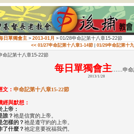
每日單獨會主
>
2013-01月
> 01/28申命記第十八章15-22節
<< 01/27申命記第十八章1-14節
|
01/29申命記第十九章
8申命記第十八章15-22節
每日單獨會主
……申命
2013/1/28
經文：
申命記第十八章15-22節
讀經與默想：
於上帝：
是誰？
祂是信實的上帝。
是怎樣的？
祂是遵守約的上帝。
作了什麼？
祂定意要祝福我們。