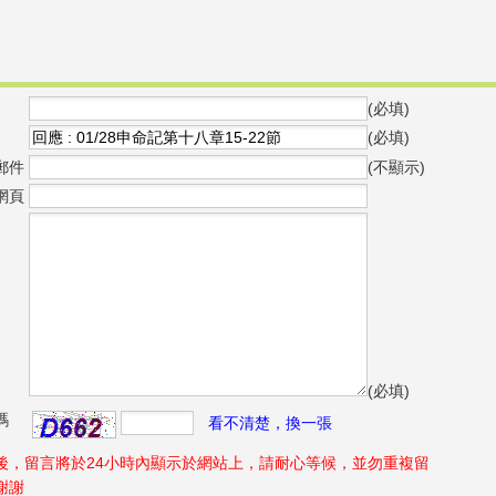
(必填)
(必填)
郵件
(不顯示)
網頁
(必填)
碼
看不清楚，換一張
後，留言將於24小時內顯示於網站上，請耐心等候，並勿重複留
謝謝