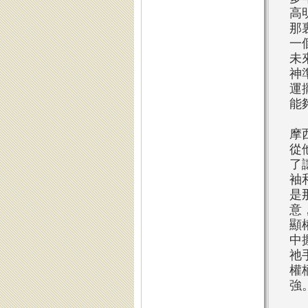
高
那
一
未
神
運
能
摩
從
了
袖
是
意
顯
中
祂
權
強