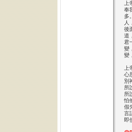
上
奉
多
人
後
道
君
變
變
上
心
別
所
所
怕
假
言
即