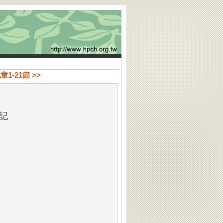
1-21節 >>
記