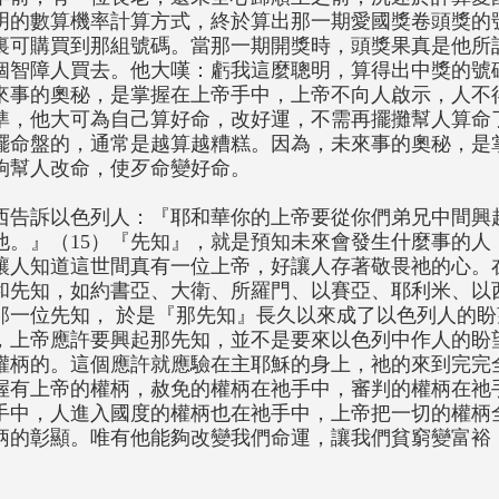
明的數算機率計算方式，終於算出那一期愛國獎卷頭獎的
裏可購買到那組號碼。當那一期開獎時，頭獎果真是他所
個智障人買去。他大嘆：虧我這麼聰明，算得出中獎的號
來事的奧秘，是掌握在上帝手中，上帝不向人啟示，人不
準，他大可為自己算好命，改好運，不需再擺攤幫人算命
擺命盤的，通常是越算越糟糕。因為，未來事的奧秘，是
夠幫人改命，使歹命變好命。
西告訴以色列人：『耶和華你的上帝要從你們弟兄中間興
他。』（15）『先知』，就是預知未來會發生什麼事的人
讓人知道這世間真有一位上帝，好讓人存著敬畏祂的心。
和先知，如約書亞、大衛、所羅門、以賽亞、耶利米、以
那一位先知， 於是『那先知』長久以來成了以色列人的盼
，上帝應許要興起那先知，並不是要來以色列中作人的盼
權柄的。這個應許就應驗在主耶穌的身上，祂的來到完完
握有上帝的權柄，赦免的權柄在祂手中，審判的權柄在祂
手中，人進入國度的權柄也在祂手中，上帝把一切的權柄
柄的彰顯。唯有他能夠改變我們命運，讓我們貧窮變富裕
。