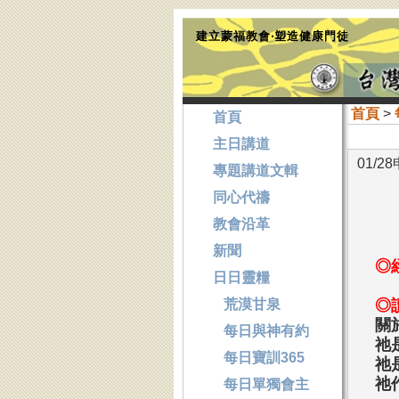
建立蒙福教會‧塑造健康門徒
首頁
>
首頁
主日講道
01/2
專題講道文輯
同心代禱
教會沿革
新聞
◎
日日靈糧
荒漠甘泉
◎
關
每日與神有約
祂
每日寶訓365
祂
祂
每日單獨會主