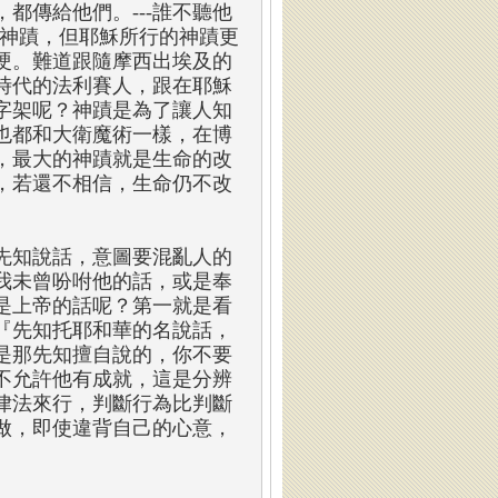
都傳給他們。---誰不聽他
多神蹟，但耶穌所行的神蹟更
硬。難道跟隨摩西出埃及的
時代的法利賽人，跟在耶穌
字架呢？神蹟是為了讓人知
也都和大衛魔術一樣，在博
，最大的神蹟就是生命的改
，若還不相信，生命仍不改
先知說話，意圖要混亂人的
我未曾吩咐他的話，或是奉
是上帝的話呢？第一就是看
『先知托耶和華的名說話，
是那先知擅自說的，你不要
不允許他有成就，這是分辨
律法來行，判斷行為比判斷
做，即使違背自己的心意，