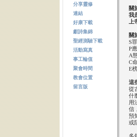
分享靈修
關
連結
我
上
好康下載
獻詩集錦
關
聖經測驗下載
S
P
活動寫真
A
事工輪值
C
聚會時間
E
教會位置
這
留言版
從
什
用
信
預
或
多