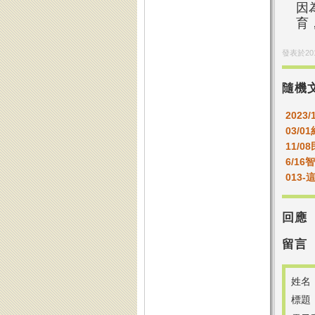
因
育
發表於
20
隨機
2023/
03/0
11/0
6/1
013
回應
留言
姓名
標題