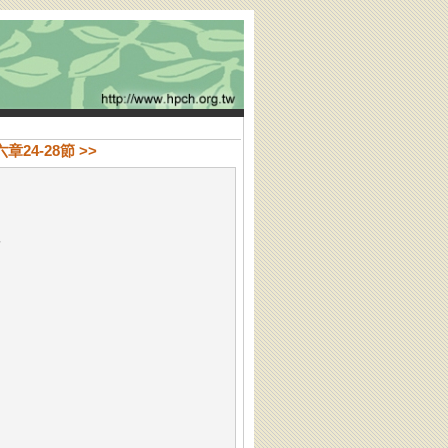
章24-28節 >>
音