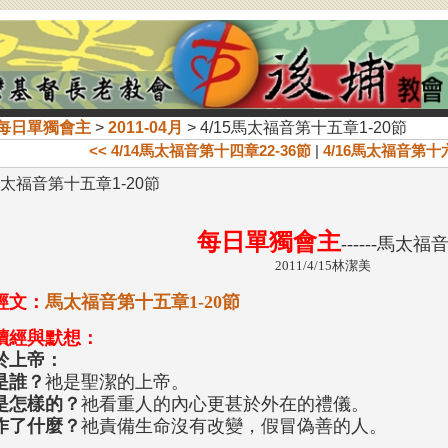
每日單獨會主
>
2011-04月
> 4/15馬太福音第十五章1-20節
<< 4/14馬太福音第十四章22-36節
|
4/16馬太福音第十六
5馬太福音第十五章1-20節
每日單獨會主
------馬太福
2011/4/15林潔美
經文：
馬太福音第十五章1-20節
讀經與默想：
於上帝：
是誰？
祂是聖潔的上帝。
是怎樣的？
祂看重人的內心更甚於外在的禮儀。
作了什麼？
祂責備生命沒有改變，假冒偽善的人。