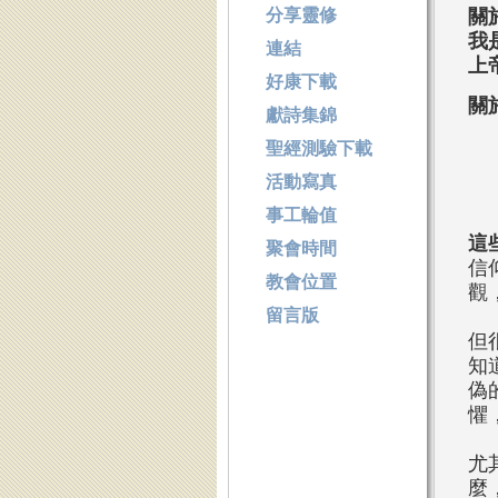
關
分享靈修
我
連結
上
好康下載
關
獻詩集錦
P
聖經測驗下載
A
C
活動寫真
E
事工輪值
這
聚會時間
信
教會位置
觀
留言版
但
知
偽
懼
尤
麼