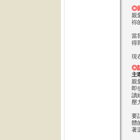
◎
親
祢
當
得
現
◎
主
親
即
讀
壓
要
體
著