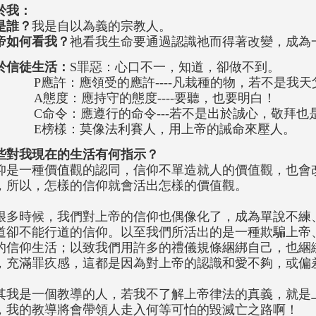
於我：
是誰？
我是自以為義的宗教人。
帝如何看我？
祂看我生命要通過認識祂而得著改變，成為
於信徒生活：
S罪惡：心口不一，知道，卻做不到。
應許：應領受的應許----凡栽種的物，若不是我天
態度：應持守的態度----要聽，也要明白！
命令：應遵行的命令---若不是出於誠心，敬拜也
榜樣：莫像法利賽人，用上帝的誡命來壓人。
些對我現在的生活有何指示？
仰是一種價值觀的認同，信仰不單造就人的價值觀，也會
，所以，怎樣的信仰就會活出怎樣的價值觀。
很多時候，我們對上帝的信仰也偶像化了，成為單說不練
道卻不能行道的信仰。以至我們所活出的是一種欺騙上帝
的信仰生活；以致我們用許多的禮儀規條綑綁自己，也綑
，充滿罪疚感，這都是因為對上帝的認識和愛不夠，或偏
其我是一個教導的人，若我不了解上帝律法的真義，就是
，我的教導將會帶領人走入何等可怕的毀滅亡之路啊！