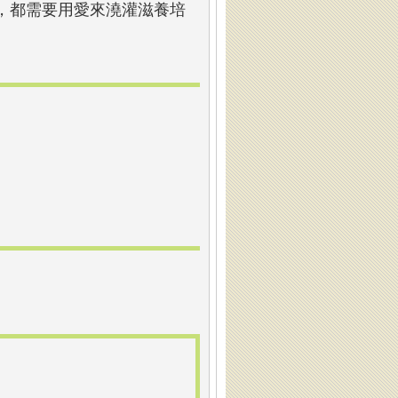
，都需要用愛來澆灌滋養培