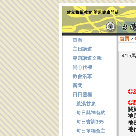
建立蒙福教會‧塑造健康門徒
首頁
>
首頁
主日講道
4/1
專題講道文輯
同心代禱
教會沿革
新聞
◎
日日靈糧
◎
荒漠甘泉
關
每日與神有約
祂
每日寶訓365
祂
祂
每日單獨會主