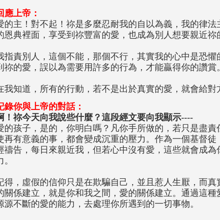
回應上帝：
愛的主！對不起！祢是多麼忍耐我的自以為義，我的律法
的恩典裡面，享受到祢豐富的愛，也成為別人想要親近祢
我指責別人，這個不能，那個不行，其實我的心中是恐懼
到祢的愛，誤以為需要用許多的行為，才能贏得你的讚賞
在我知道，所有的行動，若不是出於真實的愛，就會給對
記錄你與上帝的對話：
啊！祢今天向我說些什麼？這段經文要向我顯示----
愛的孩子，是的，你明白嗎？凡你手所做的，若只是盡責
使再有意義的事，都會變成沉重的壓力。作為一個基督徒
經禱告，每日來親近我，但若心中沒有愛，這些就會成為
力。
記得，虛假的信仰只是在欺騙自己，並且惹人生厭，而真
的關係建立，就是你和我之間，愛的關係建立。通過這種
源源不斷的愛的能力，去處理你所遇到的一切事物。