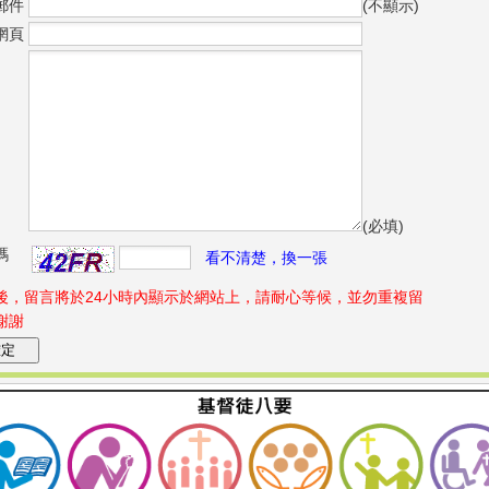
郵件
(不顯示)
網頁
(必填)
碼
看不清楚，換一張
後，留言將於24小時內顯示於網站上，請耐心等候，並勿重複留
謝謝