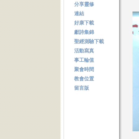
分享靈修
連結
好康下載
獻詩集錦
聖經測驗下載
活動寫真
事工輪值
聚會時間
教會位置
留言版