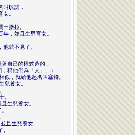
。
名叫以諾，
育女。
。
瑪土撒拉。
百年，並且生男育女。
，
，他就不見了。
照著自己的樣式造的，
們，稱他們為「人」。）
相似，就給他起名叫塞特。
生兒養女。
。
士。
並且生兒養女。
了。
。
，並且生兒養女。
了。