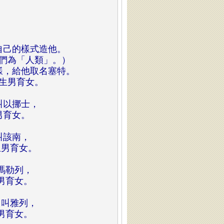
自己的樣式造他。
們為「人類」。）
樣，給他取名塞特。
生男育女。
。
叫以挪士，
男育女。
。
叫該南，
生男育女。
。
瑪勒列，
男育女。
。
名叫雅列，
男育女。