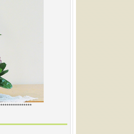
***************
*