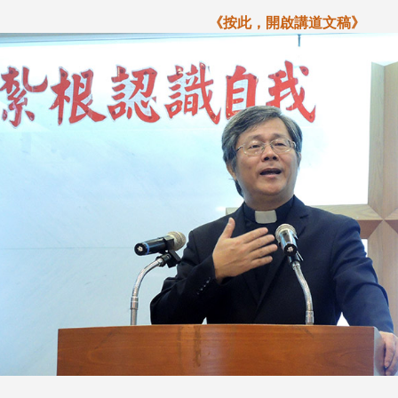
《
按此，開啟
講道文稿》