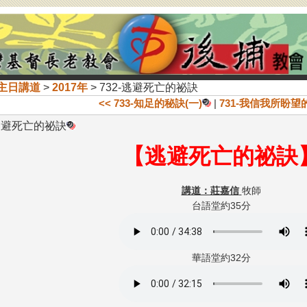
主日講道
>
2017年
> 732-逃避死亡的祕訣
<< 733-知足的秘訣(一)
|
731-我信我所盼望
-逃避死亡的祕訣
【逃避死亡的祕訣
講道：莊嘉信
牧師
台語堂約35分
華語堂約32分