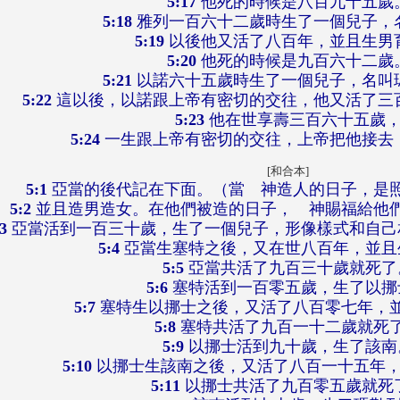
5:17
他死的時候是八百九十五歲
5:18
雅列一百六十二歲時生了一個兒子，
5:19
以後他又活了八百年，並且生男
5:20
他死的時候是九百六十二歲
5:21
以諾六十五歲時生了一個兒子，名叫
5:22
這以後，以諾跟上帝有密切的交往，他又活了三
5:23
他在世享壽三百六十五歲
5:24
一生跟上帝有密切的交往，上帝把他接去
[和合本]
5:1
亞當的後代記在下面。（當 神造人的日子，是
5:2
並且造男造女。在他們被造的日子， 神賜福給他
3
亞當活到一百三十歲，生了一個兒子，形像樣式和自己
5:4
亞當生塞特之後，又在世八百年，並且
5:5
亞當共活了九百三十歲就死了
5:6
塞特活到一百零五歲，生了以挪
5:7
塞特生以挪士之後，又活了八百零七年，
5:8
塞特共活了九百一十二歲就死
5:9
以挪士活到九十歲，生了該南
5:10
以挪士生該南之後，又活了八百一十五年
5:11
以挪士共活了九百零五歲就死