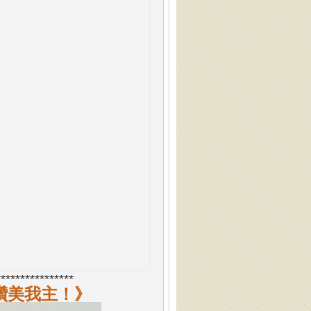
***************
*
讚美我主！》