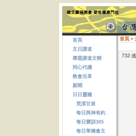
建立蒙福教會‧塑造健康門徒
首頁
>
首頁
主日講道
732
專題講道文輯
同心代禱
教會沿革
新聞
日日靈糧
荒漠甘泉
每日與神有約
每日寶訓365
每日單獨會主