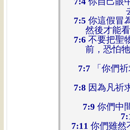
7:4
你自己眼
7:5
你這假冒
然後才能
7:6
不要把聖
前，恐怕
7:7
「你們祈
7:8
因為凡祈
7:9
你們中
7:
7:11
你們雖然