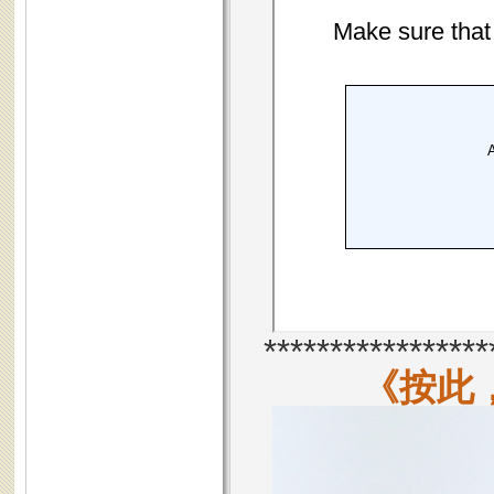
*****************
《按此