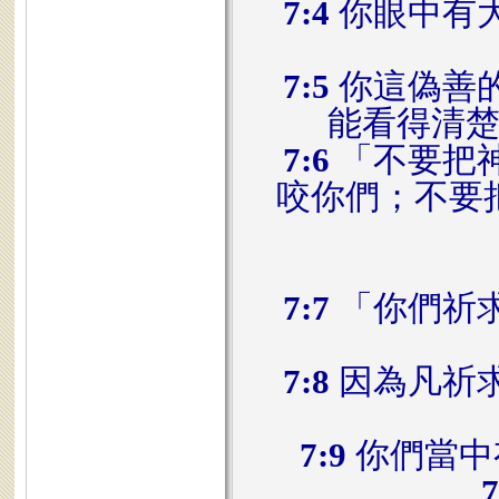
7:4
你眼中有
7:5
你這偽善
能看得清
7:6
「不要把
咬你們；不要
7:7
「你們祈
7:8
因為凡祈
7:9
你們當中
7