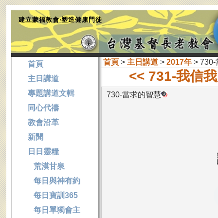
建立蒙福教會‧塑造健康門徒
首頁
>
主日講道
>
2017年
> 73
首頁
<< 731-我
主日講道
專題講道文輯
730-當求的智慧
同心代禱
教會沿革
新聞
日日靈糧
荒漠甘泉
每日與神有約
每日寶訓365
每日單獨會主