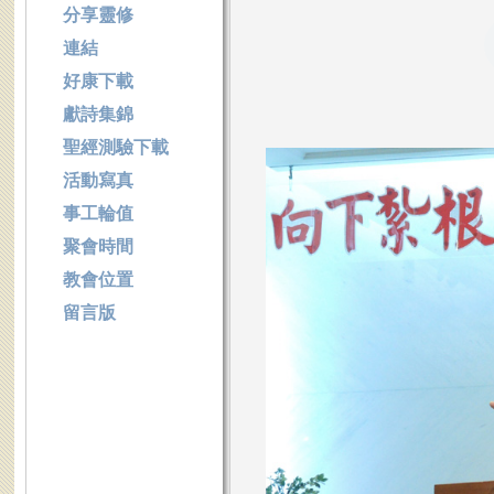
分享靈修
連結
好康下載
獻詩集錦
聖經測驗下載
活動寫真
事工輪值
聚會時間
教會位置
留言版