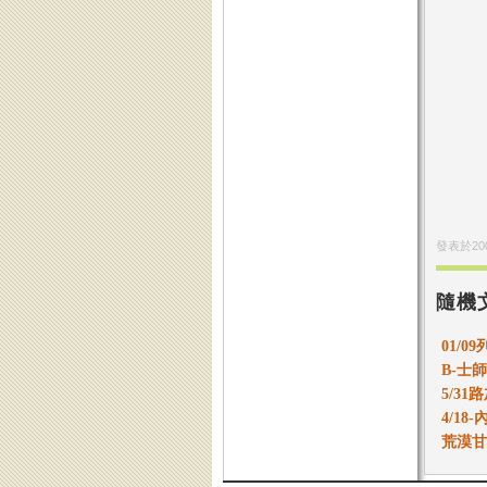
發表於
20
隨機
01/0
B-士師
5/31
4/1
荒漠甘泉