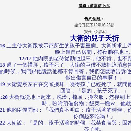
講道：莊嘉信
牧師
舊約聖經：
撒母耳記下12章16-25節
[
現代中文譯本
]
大衛的兒子夭折
:16
上主使大衛跟拔示芭所生的孩子害重病。大衛祈求上
晚上進自己房間，整夜躺在地上
12:17
他內院的老侍從勸他起來，他不肯，也不
:18
過了一個禮拜，孩子死了。大衛的臣僕不敢把這消息
的時候，我們跟他說話他都不肯回答，我們怎麼敢告訴
做出傷害自己的事啊！」
:19
大衛覺察左右在交頭接耳，曉得孩子已經死了，就問
回答：「是的，孩子死了。」
2:20
大衛就從地上起來，洗澡，梳頭，換衣服，然後到上
時，吩咐預備食物；飯菜一瞻W，他
:21
他的臣僕問他：「我們真不明白：孩子活著的時候，
你倒起來吃喝！」
:22
大衛說：「是的，孩子活著的時候，我禁食哀哭；因
孩子死。