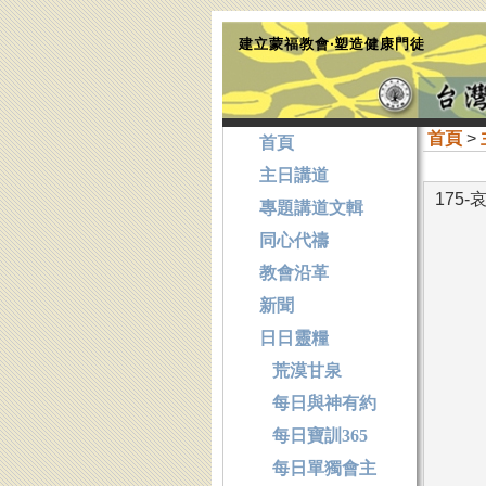
建立蒙福教會‧塑造健康門徒
首頁
>
首頁
主日講道
175
專題講道文輯
同心代禱
教會沿革
新聞
日日靈糧
荒漠甘泉
每日與神有約
每日寶訓365
每日單獨會主