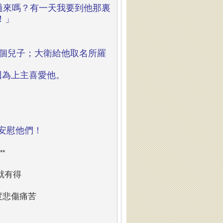
過來嗎？有一天我要到他那裏
！」
個兒子；大衛給他取名所羅
因為上主喜愛他。
安慰他們！
**
就有得
度悲傷痛苦