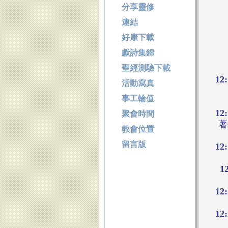
分享靈修
連結
好康下載
獻詩集錦
聖經測驗下載
12
活動寫真
事工輪值
12
聚會時間
著
教會位置
留言版
12
1
12
12