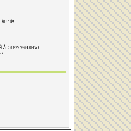
1篇17節)
們
的人
(哥林多後書1章4節)
**