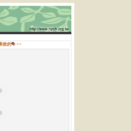
果效的
>>
】