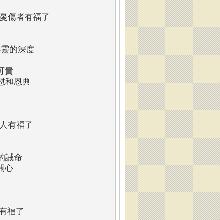
憂傷者有福了
心靈的深度
可貴
慰和恩典
人有福了
的誡命
關心
有福了