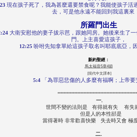
:23
現在孩子死了，我為甚麼還要禁食呢？我能使孩子活
去，可是他永遠不能回到我這裏來
所羅門出生
2:24
大衛安慰他的妻子拔示芭，跟她同房。她後來生了一
門。上主喜愛這孩子，
12:25
吩咐先知拿單給這孩子取名叫耶底底亞，
新約聖經：
馬太福音5章4節
[
現代中文譯本
]
5:4
「為罪惡悲傷的人多麼有福啊；上帝要
****************************************************
一.
世間不變的法則是 有得就有失 有失
但是人的本性郤是
當得著時 非常歡喜快樂 失去時又會 極
二.