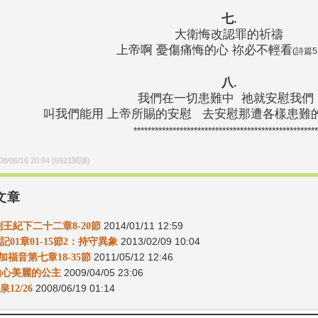
七.
大衛悔改認罪的祈禱
上帝啊 憂傷痛悔的心 祢必不輕看
(詩篇5
八.
我們在一切患難中 祂就安慰我
叫我們能用 上帝所賜的安慰 去安慰那遭各樣患難
****************************************************
08/06/16 20:04
(
6921
閱讀)
文章
9列王紀下二十二章8-20節
2014/01/11 12:59
記01章01-15節2：持守異象
2013/02/09 10:04
路加福音第七章18-35節
2011/05/12 12:46
8-內心美麗的公主
2009/04/05 23:06
12/26
2008/06/19 01:14