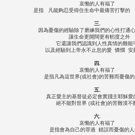
哀慟的人有福了
是指 凡能夠忍受得住生命中最痛苦打擊的 
三.
因為憂傷的經驗除了磨練我們的心性打通
讓生命更開闊更有軔度之外
它還讓我們認識到人性真情的難能
以及經驗到上帝永不止息的愛 憐憫 安
四.
哀慟的人有福了
是指凡為這世界(或社會)的苦難而憂傷的
五.
真正愛主的基督徒必定會實踐主耶穌愛
絕不能對世界 (或社會)的苦難漠不
六.
哀慟的人有福了
是指會為自己的罪過 錯誤而憂傷的人