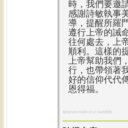
時，我們要邀請
感謝詩敏執事
導，提醒所羅
遵行上帝的誡
往何處去，上
順利。這樣的
上帝幫助我們
行，也帶領著
好的信仰代代
恩得福。
發表於
2017/04/08 15:12
(
4445
閱讀)