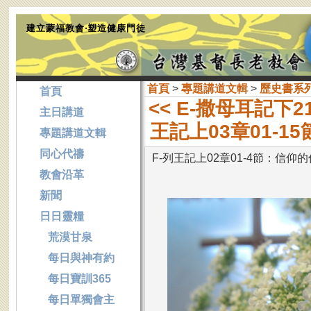
建立蒙福教會‧塑造健康門徒
首頁
>
專題講道文輯
>
歷史書系
首頁
<< E-撒母耳記下
主日講道
王記上03章01-
專題講道文輯
同心代禱
F-列王記上02章01-4節：信仰
教會沿革
新聞
日日靈糧
荒漠甘泉
每日與神有約
每日寶訓365
每日單獨會主