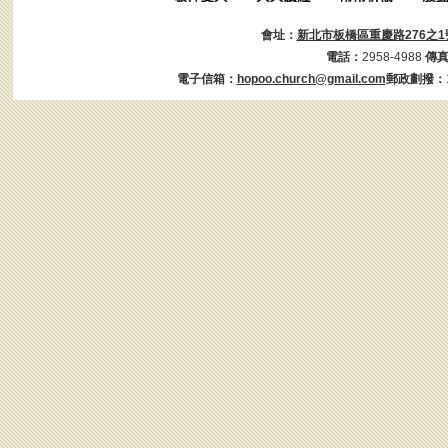
會址：
新北市板橋區重慶路276之1
電話：
2958-4988
傳
電子信箱：
hopoo.church@gmail.com
郵政劃撥：