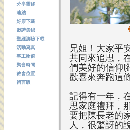
分享靈修
連結
好康下載
獻詩集錦
聖經測驗下載
兄姐！大家平
活動寫真
共同來追思，
事工輪值
聚會時間
們美好的信仰
教會位置
歡喜來奔跑這
留言版
記得有一年，
思家庭禮拜，
要把陳長老的
人，很驚訝的