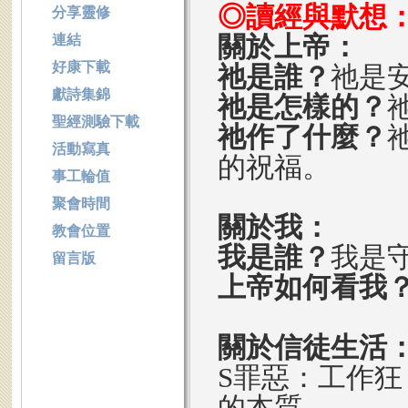
◎讀經與默想
分享靈修
關於上帝：
連結
好康下載
祂是誰？
祂是
獻詩集錦
祂是怎樣的？
聖經測驗下載
祂作了什麼？
活動寫真
的祝福。
事工輪值
聚會時間
關於我：
教會位置
我是誰？
我是
留言版
上帝如何看我
關於信徒生活
S罪惡：工作
的本質。