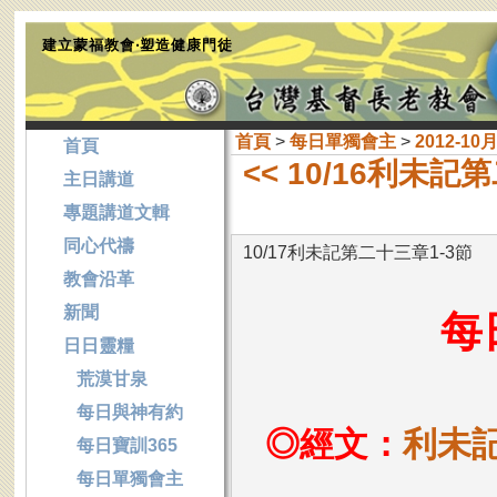
建立蒙福教會‧塑造健康門徒
首頁
>
每日單獨會主
>
2012-10
首頁
<< 10/16利未記
主日講道
專題講道文輯
同心代禱
10/17利未記第二十三章1-3節
教會沿革
新聞
每
日日靈糧
荒漠甘泉
每日與神有約
◎經文：
利未記
每日寶訓365
每日單獨會主