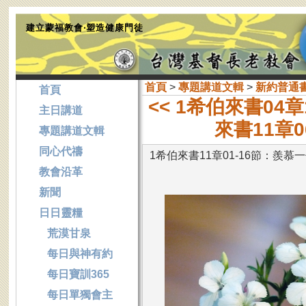
建立蒙福教會‧塑造健康門徒
首頁
>
專題講道文輯
>
新約普通
首頁
<< 1希伯來書04
主日講道
來書11章
專題講道文輯
同心代禱
1希伯來書11章01-16節：羨慕
教會沿革
新聞
日日靈糧
荒漠甘泉
每日與神有約
每日寶訓365
每日單獨會主