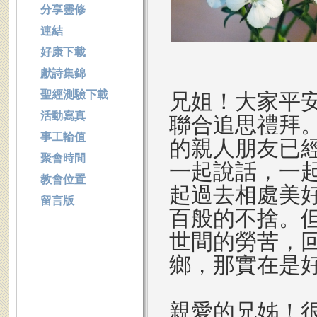
分享靈修
連結
好康下載
獻詩集錦
聖經測驗下載
兄姐！大家平
活動寫真
聯合追思禮拜
事工輪值
的親人朋友已
聚會時間
一起說話，一
教會位置
起過去相處美
留言版
百般的不捨。
世間的勞苦，
鄉，那實在是
親愛的兄姊！