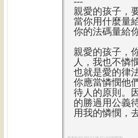
---
親愛的孩子，
當你用什麼量
你的法碼量給
親愛的孩子，
人，我也不憐
也就是愛的律
你應當憐憫他
待人的原則。
的勝過用公義
用我的憐憫，
發表於
2012/01/17 05:47
(
10180
閱讀)