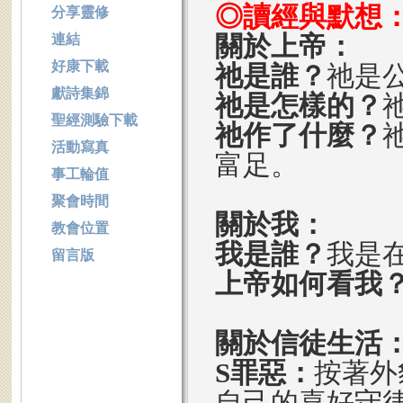
◎讀經與默想
分享靈修
關於上帝：
連結
好康下載
祂是誰？
祂是
獻詩集錦
祂是怎樣的？
聖經測驗下載
祂作了什麼？
活動寫真
富足。
事工輪值
聚會時間
關於我：
教會位置
我是誰？
我是
留言版
上帝如何看我
關於信徒生活
S罪惡：
按著外
自己的喜好守