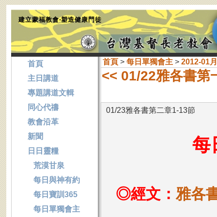
建立蒙福教會‧塑造健康門徒
首頁
>
每日單獨會主
>
2012-01
首頁
<< 01/22雅各書第
主日講道
專題講道文輯
同心代禱
01/23雅各書第二章1-13節
教會沿革
新聞
每
日日靈糧
荒漠甘泉
每日與神有約
◎經文：
雅各書
每日寶訓365
每日單獨會主