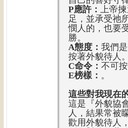
P應許：
上帝揀
足，並承受祂
憫人的，也要
勝。
A態度：
我們是
按著外貌待人
C命令：
不可按
E榜樣：
。
這些對我現在
這是『外貌協
人，結果常被
歡用外貌待人