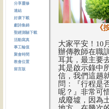
分享靈修
連結
好康下載
獻詩集錦
《
聖經測驗下載
活動寫真
大家平安！10月
事工輪值
辦傳教師在職
聚會時間
耳其，最主要
教會位置
其是啟示錄中
留言版
信，我們這趟
問：『行程是
呢？』非常可
成廢墟，因為
地方，在幾次