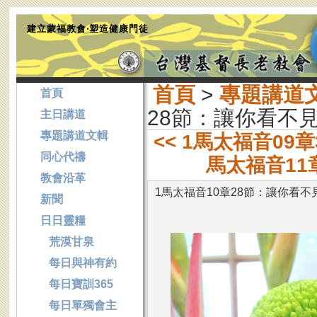
建立蒙福教會‧塑造健康門徒
首頁
>
專題講道
首頁
28節：讓你看不
主日講道
專題講道文輯
<< 1馬太福音09
同心代禱
馬太福音11章
教會沿革
1馬太福音10章28節：讓你看
新聞
日日靈糧
荒漠甘泉
每日與神有約
每日寶訓365
每日單獨會主