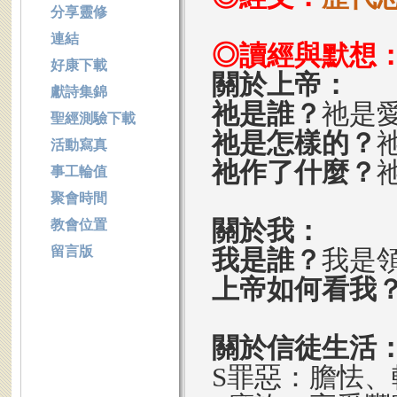
分享靈修
連結
◎讀經與默想
好康下載
關於上帝：
獻詩集錦
祂是誰？
祂是
聖經測驗下載
祂是怎樣的？
活動寫真
祂作了什麼？
事工輪值
聚會時間
關於我：
教會位置
留言版
我是誰？
我是
上帝如何看我
關於信徒生活
S罪惡：膽怯、