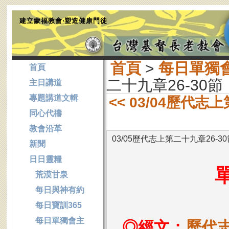
建立蒙福教會‧塑造健康門徒
首頁
>
每日單獨
首頁
二十九章26-30節
主日講道
專題講道文輯
<< 03/04歷代志
同心代禱
教會沿革
03/05歷代志上第二十九章26-30
新聞
日日靈糧
荒漠甘泉
每日與神有約
每日寶訓365
每日單獨會主
◎經文：
歷代志