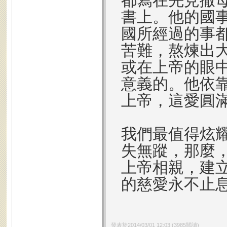
都寫在先見撒
書上。他的國
國所經過的事都
苦難，熬煉出
或在上帝的眼
意義的。他依
上帝，這愛圓
我們最值得炫
失無蹤，那麼
上帝相親，建
的慈愛永不止
發表於
2014/03/01 12:03
(
3985
閱讀)