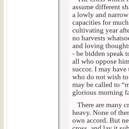
assume different sh
a lowly and narrow 
capacities for much
cultivating year aft
no harvests whatsoe
and loving though
- be bidden speak t
all who oppose hi
succor. I may have
who do not wish to
may be called to “
glorious morning f
There are many cr
heavy. None of them
own accord. But nev
cross, and lay it s