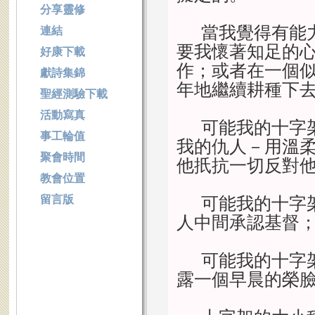
分享靈修
當我覺得有能
連結
要我懷著知足的
好康下載
作；或者在一個
獻詩集錦
年地繼續耕種下
聖經測驗下載
活動寫真
可能我的十字
事工輪值
我的仇人－用溫
聚會時間
他扺抗一切反對
教會位置
留言版
可能我的十字
人中間承認基督
可能我的十字
露一個早晨的榮