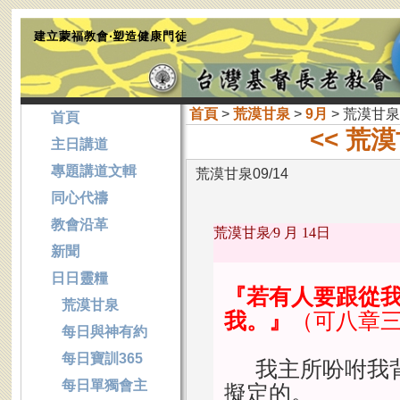
建立蒙福教會‧塑造健康門徒
首頁
>
荒漠甘泉
>
9月
> 荒漠甘泉0
首頁
<< 荒漠
主日講道
專題講道文輯
荒漠甘泉09/14
同心代禱
教會沿革
荒漠甘泉∕
9 月 14日
新聞
日日靈糧
『若有人要跟從
荒漠甘泉
我。』
（可八章
每日與神有約
每日寶訓365
我主所吩咐我
每日單獨會主
擬定的。