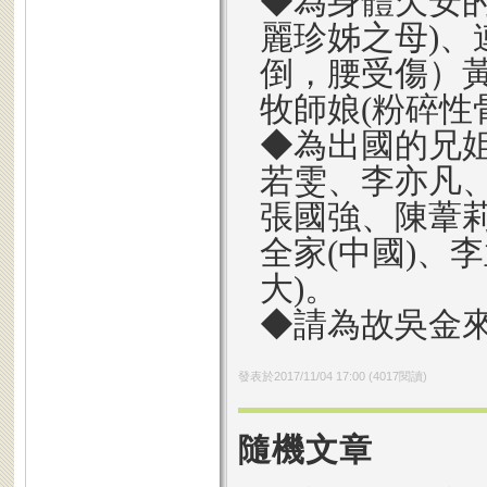
◆為身體欠安
麗珍姊之母)
倒，腰受傷）黃
牧師娘(粉碎性
◆為出國的兄姐
若雯、李亦凡、
張國強、陳葦莉
全家(中國)、
大)。
◆請為故吳金
發表於
2017/11/04 17:00
(
4017
閱讀)
隨機文章