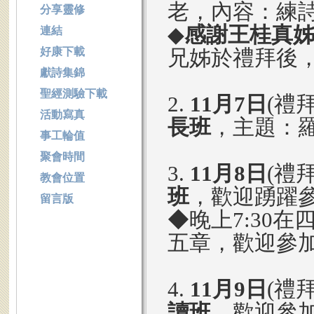
老，內容：練
分享靈修
◆
感謝王桂真
連結
好康下載
兄姊於禮拜後，
獻詩集錦
聖經測驗下載
2.
11月7日
(禮
活動寫真
長班
，主題：羅
事工輪值
聚會時間
3.
11月8日
(禮
教會位置
班
，歡迎踴躍
留言版
◆晚上7:30在
五章，歡迎參
4.
11月9日
(禮
讀班
，歡迎參