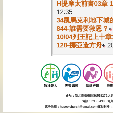
H提摩太前書03章 
12:35
34凱馬克利地下城
844-誰需要救恩？
10/04列王記上十章1
128-挪亞造方舟
20
會址：
新北市板橋區重慶路276之1
電話：
2958-4988
傳
電子信箱：
hopoo.church@gmail.com
郵政劃撥：