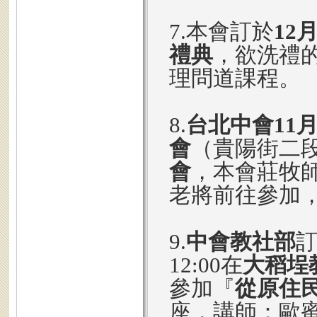
7.本會訂於
12
禮典
，欲洗禮
理問道課程。
8.
台北中會11月
會
（貴陽街二段
會
，本會莊牧
老將前往參加
9.
中會教社部
12:00在
大稻埕
參加『
從原住
座，講師：歐