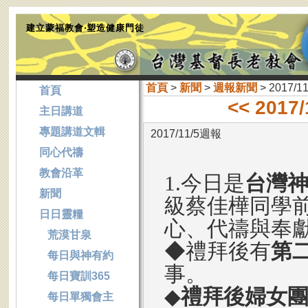
建立蒙福教會‧塑造健康門徒
首頁
>
新聞
>
週報新聞
> 2017/1
首頁
<< 2017
主日講道
專題講道文輯
2017/11/5週報
同心代禱
教會沿革
1.今日是
台灣
新聞
級蔡佳樺同學
日日靈糧
心、代禱與奉
荒漠甘泉
◆禮拜後有
第
每日與神有約
事。
每日寶訓365
◆
禮拜後婦女
每日單獨會主