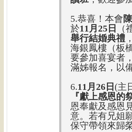
5.恭喜！本會
於
11月25日
（禮
舉行結婚典禮
海銀鳳樓（板橋
要參加喜宴者，
滿姊報名，以
6.
11月26日
(主
『獻上感恩的
恩奉獻及感恩
意。若有兄姐
保守帶領來歸