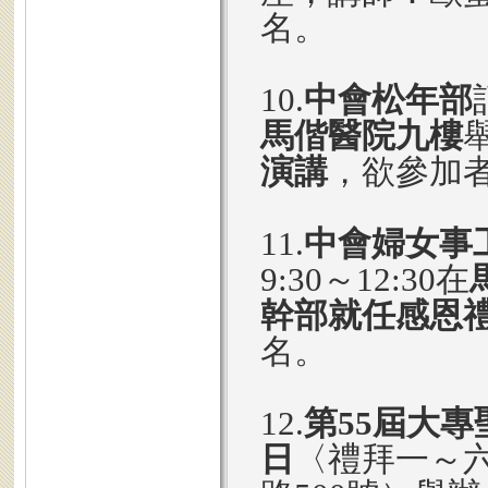
名。
10.
中會松年部
馬偕醫院九樓
演講
，欲參加
11.
中會婦女事
9:30～12:30在
幹部就任感恩
名。
12.
第55屆大
日
〈禮拜一～