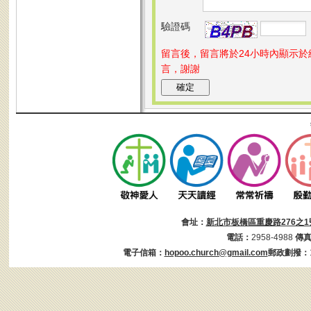
驗證碼
留言後，留言將於24小時內顯示
言，謝謝
會址：
新北市板橋區重慶路276之1
電話：
2958-4988
傳
電子信箱：
hopoo.church@gmail.com
郵政劃撥：