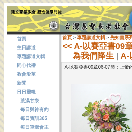
建立蒙福教會‧塑造健康門徒
首頁
>
專題講道文輯
>
先知書系
首頁
<< A-以賽亞書09
主日講道
為我們降生
|
A
專題講道文輯
同心代禱
A-以賽亞書09章06-07節：
教會沿革
新聞
日日靈糧
荒漠甘泉
每日與神有約
每日寶訓365
每日單獨會主