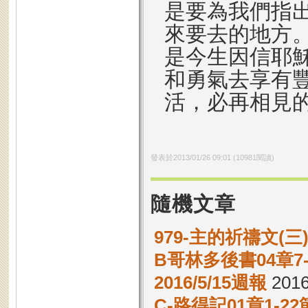
是要為我們指
來要去的地方
是今生因信耶
和勇氣去享有
活，必再相見
發表於
2013/01/26 09:01
(
10981
閱讀)
隨機文章
979-主的祈禱文(三
B哥林多後書04章7
2016/5/15週報
2016
C-路得記01章1-