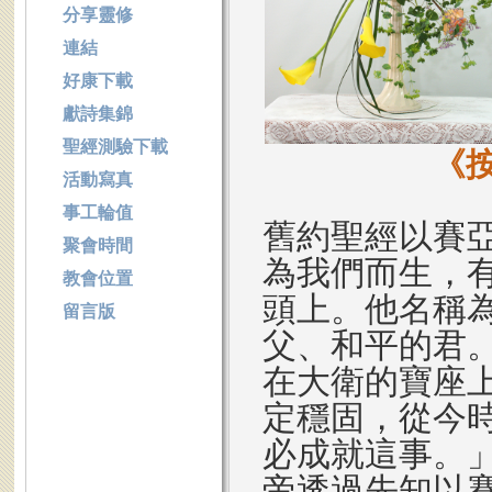
分享靈修
連結
好康下載
獻詩集錦
聖經測驗下載
《
活動寫真
事工輪值
舊約聖經以賽亞
聚會時間
為我們而生，
教會位置
頭上。他名稱
留言版
父、和平的君
在大衛的寶座
定穩固，從今
必成就這事。
帝透過先知以