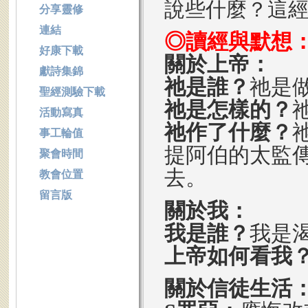
說些什麼？這
分享靈修
連結
◎讀經與默想
好康下載
關於上帝：
獻詩集錦
祂是誰？
祂是
聖經測驗下載
祂是怎樣的？
活動寫真
祂作了什麼？
事工輪值
提阿伯的太監
聚會時間
去。
教會位置
留言版
關於我：
我是誰？
我是
上帝如何看我
關於信徒生活