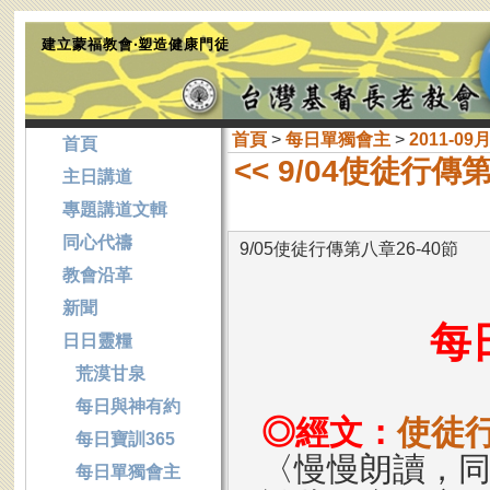
建立蒙福教會‧塑造健康門徒
首頁
>
每日單獨會主
>
2011-09
首頁
<< 9/04使徒行傳
主日講道
專題講道文輯
同心代禱
9/05使徒行傳第八章26-40節
教會沿革
新聞
每
日日靈糧
荒漠甘泉
每日與神有約
◎經文：
使徒行
每日寶訓365
〈慢慢朗讀，
每日單獨會主