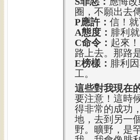
S罪惡：
應悔改
圈，不願出去
P應許：
信！就
A態度：
腓利就
C命令：
起來！
路上去。那路
E榜樣：
腓利因
工。
這些對我現在
要注意！這時
得非常的成功
地，去到另一
野。曠野，是
我，我會像腓