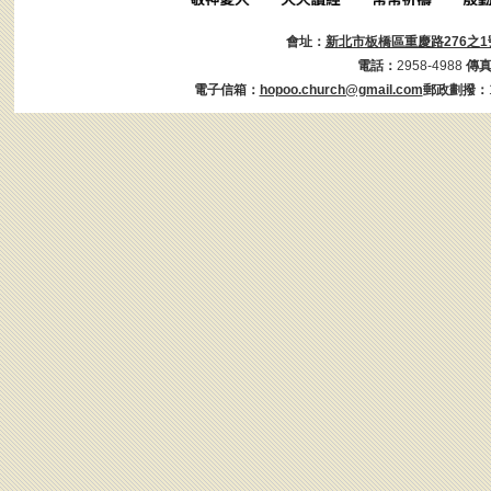
會址：
新北市板橋區重慶路276之1
電話：
2958-4988
傳
電子信箱：
hopoo.church@gmail.com
郵政劃撥：