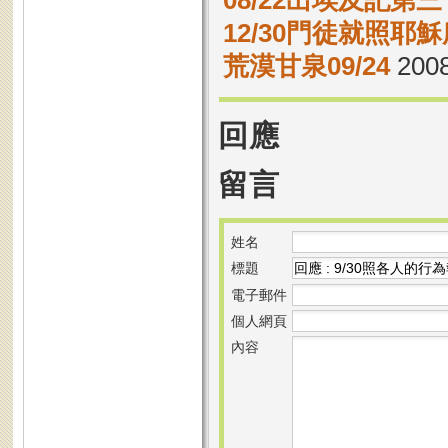
08/22出埃及記第三
12/30門徒就照耶
荒漠甘泉09/24
2008
回應
留言
姓名
標題
電子郵件
個人網頁
內容