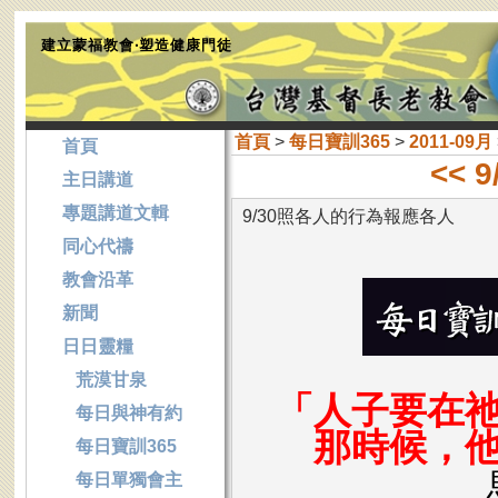
建立蒙福教會‧塑造健康門徒
首頁
>
每日寶訓365
>
2011-09月
首頁
<<
主日講道
專題講道文輯
9/30照各人的行為報應各人
同心代禱
教會沿革
新聞
日日靈糧
荒漠甘泉
「人子要在
每日與神有約
那時候，
每日寶訓365
每日單獨會主