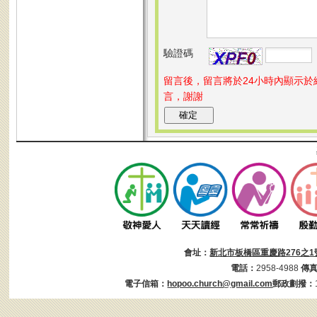
驗證碼
留言後，留言將於24小時內顯示
言，謝謝
會址：
新北市板橋區重慶路276之1
電話：
2958-4988
傳
電子信箱：
hopoo.church@gmail.com
郵政劃撥：