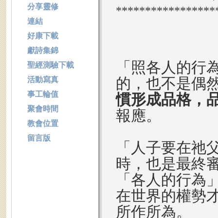
分享靈修
*****************
連結
好康下載
獻詩集錦
「照各人的行
聖經測驗下載
的，也不是偶
活動寫真
事工輪值
慣形成品格，
聚會時間
報應。
教會位置
留言版
「人子要在祂
時，也是最終
「各人的行為
在世界的權勢
所作所為。