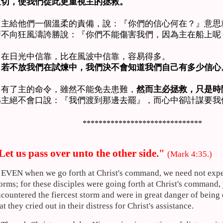
迫切，使我們從此更重視主的拯救。
主給他們一個溫柔的責備，說：『你們的信心何在？』意思
麼不向狂風濤誇勝說：『你們不能傷害我們，因為主在船上呢
在日光中信靠，比在風波中信靠，容易得多。
若不放我們在試煉中，我們決不會知道我們自己有多少信心
有了主的命令，雖然不能免去患難，
然而主必拯救，只是時
為主絕不會口說：『我們渡到那邊去罷』，而心中卻計謀要我
******************************
Let us pass over unto the other side."
(Mark 4:35.)
EVEN when we go forth at Christ's command, we need not expe
orms; for these disciples were going forth at Christ's command, 
countered the fiercest storm and were in great danger of bein
at they cried out in their distress for Christ's assistance.