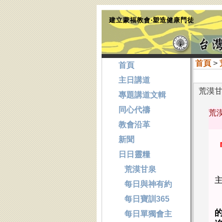
建立蒙福教會‧塑造健康門徒
首頁
>
首頁
主日講道
荒漠甘泉
專題講道文輯
同心代禱
荒漠
教會沿革
新聞
日日靈糧
荒漠甘泉
每日與神有約
每日寶訓365
每日單獨會主