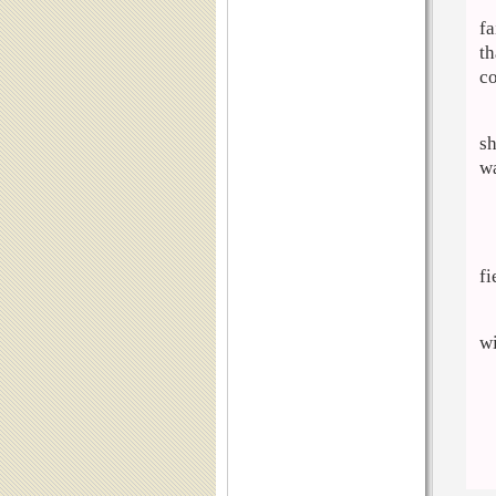
fa
th
co
sh
wa
fi
wi