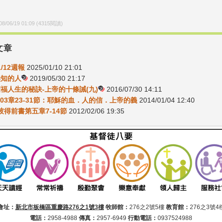
08/06/19 01:09
(
4315
閱讀)
文章
1/12週報
2025/01/10 21:01
無知的人
2019/05/30 21:17
-蒙福人生的秘訣-上帝的十條誡(九)
2016/07/30 14:11
03章23-31節：耶穌的血．人的信．上帝的義
2014/01/04 12:40
9彼得前書第五章7-14節
2012/02/06 19:35
會址：
新北市板橋區重慶路276之1號3樓
牧師館：
276之2號5樓
教育館：
276之3號4
電話：
2958-4988
傳真：
2957-6949
行動電話：
0937524988