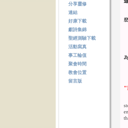
分享靈修
連結
好康下載
獻詩集錦
聖經測驗下載
活動寫真
事工輪值
聚會時間
教會位置
留言版
"
st
en
th