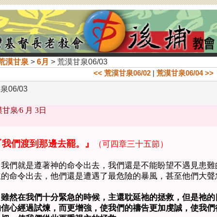
荒漠甘泉
>
6月
> 荒漠甘泉06/03
<< 荒漠甘泉06/02
|
荒漠甘泉06/04 >>
06/03
甘泉∕
6
月
3
日
『我們渡到那邊去罷。』
（可四章三十五節）
我們就是遵著神的命令出去，我們還是不能盼望不遇見患難
主的命令出去，他們還是遭遇了最危險的暴風，甚至他們大聲
雖然在我們十分緊急的時候，主還耽延祂的拯救，但是祂的
的信心經過試煉，而更增強，使我們的禱告更加虔誠，使我們