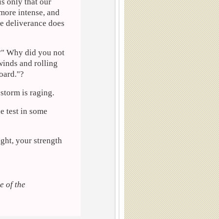
is only that our
 more intense, and
he deliverance does
h?" Why did you not
 winds and rolling
oard."?
 storm is raging.
e test in some
ight, your strength
e of the