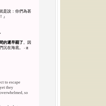
就是說：你們為甚
！』
。
間的遲早罷了
。因
們沉在海底。
－選
ct to escape
yet they
g overwhelmed, so