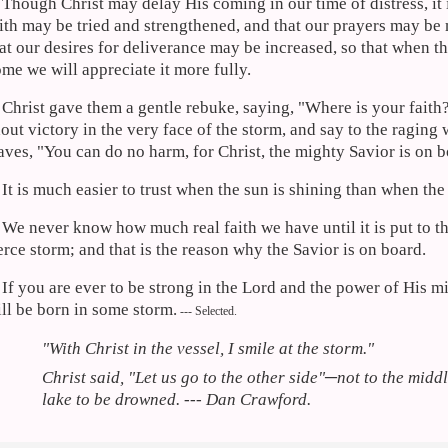
Though Christ may delay His coming in our time of distress, it 
ith may be tried and strengthened, and that our prayers may be
at our desires for deliverance may be increased, so that when t
me we will appreciate it more fully.
Christ gave them a gentle rebuke, saying, "Where is your fait
out victory in the very face of the storm, and say to the raging
ves, "You can do no harm, for Christ, the mighty Savior is on b
It is much easier to trust when the sun is shining than when the
We never know how much real faith we have until it is put to th
erce storm; and that is the reason why the Savior is on board.
If you are ever to be strong in the Lord and the power of His m
ll be born in some storm.
--- Selected.
"With Christ in the vessel, I smile at the storm."
Christ said, "Let us go to the other side"─not to the middl
lake to be drowned. --- Dan Crawford.