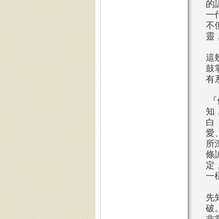
的
一
不
靈
這
鼓
有
『
知
白
愛
所
條
定
一
先
破