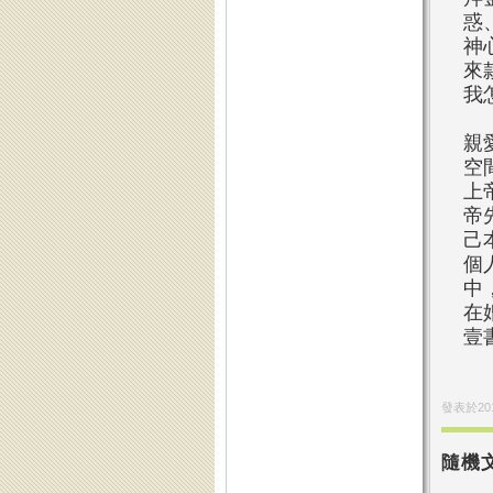
惑
神
來
我
親
空
上
帝
己
個
中
在
壹
發表於
20
隨機