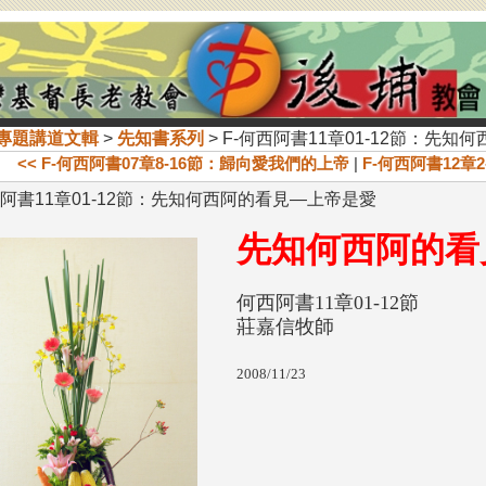
專題講道文輯
>
先知書系列
> F-何西阿書11章01-12節：先
<< F-何西阿書07章8-16節：歸向愛我們的上帝
|
F-何西阿書12章
西阿書11章01-12節：先知何西阿的看見—上帝是愛
先知何西阿的看
何西阿書11章01-12節
莊嘉信牧師
2008/11/23