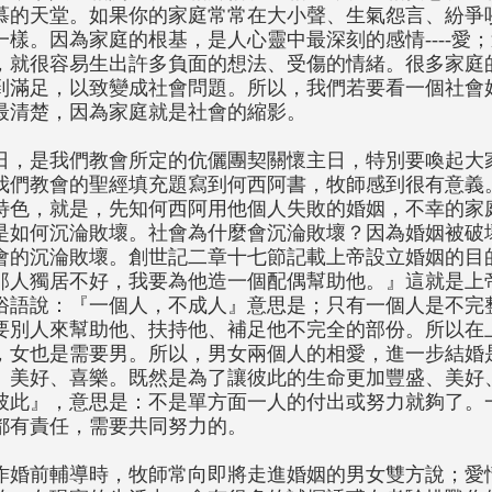
慕的天堂。如果你的家庭常常在大小聲、生氣怨言、紛爭
一樣。因為家庭的根基，是人心靈中最深刻的感情----愛
，就很容易生出許多負面的想法、受傷的情緒。很多家庭
到滿足，以致變成社會問題。所以，我們若要看一個社會
最清楚，因為家庭就是社會的縮影。
日，是我們教會所定的伉儷團契關懷主日，特別要喚起大
我們教會的聖經填充題寫到何西阿書，牧師感到很有意義
特色，就是，先知何西阿用他個人失敗的婚姻，不幸的家
是如何沉淪敗壞。社會為什麼會沉淪敗壞？因為婚姻被破
會的沉淪敗壞。創世記二章十七節記載上帝設立婚姻的目
那人獨居不好，我要為他造一個配偶幫助他。』這就是上
俗語說：『一個人，不成人』意思是；只有一個人是不完
要別人來幫助他、扶持他、補足他不完全的部份。所以在
，女也是需要男。所以，男女兩個人的相愛，進一步結婚
、美好、喜樂。既然是為了讓彼此的生命更加豐盛、美好
彼此』，意思是：不是單方面一人的付出或努力就夠了。
都有責任，需要共同努力的。
作婚前輔導時，牧師常向即將走進婚姻的男女雙方說；愛