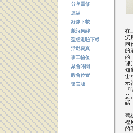
分享靈修
連結
好康下載
在
獻詩集錦
沉
聖經測驗下載
同
活動寫真
的
的
事工輪值
理
聚會時間
知
教會位置
宙
示
留言版
『
意
話
舊
裡
的