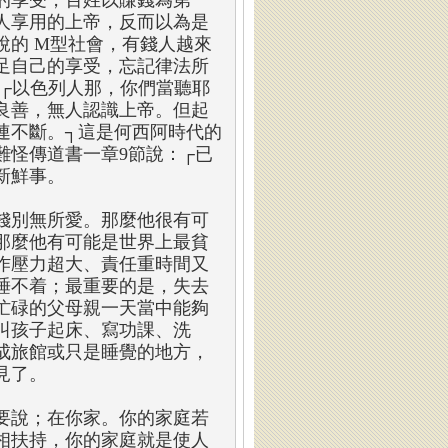
的享受，百姓以賺錢為第一
人享用的上帝，反而以為是
說的 M型社會，有錢人越來
足自己的享受，忘記律法所
；┌以色列人那，你們當聽耶
良善，無人認識上帝。但起
連不斷。┐這是何西阿時代的
難怪傳道書一章9節說：┌已
新鮮事。
錢別無所愛。那麼他很有可
那麼他有可能是世界上最貧
作壓力超大、責任重時間又
睡不着；最重要的是，失去
忙碌的父母親一天當中能夠
叫孩子起床、寫功課、洗
成旅館或只是睡覺的地方，
見了。
要說；在你家。你的家庭若
相扶持，你的家庭就是使人