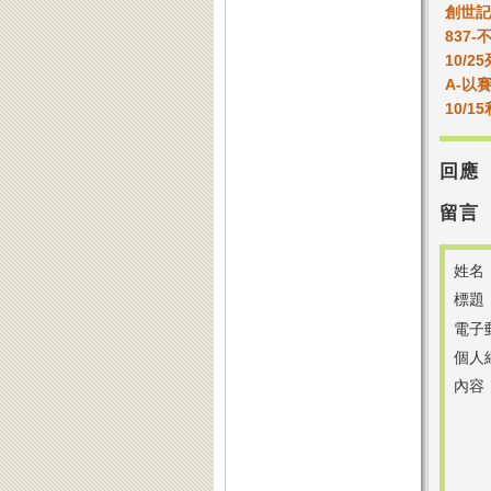
創世記
837
10/2
A-以
10/1
回應
留言
姓名
標題
電子
個人
內容