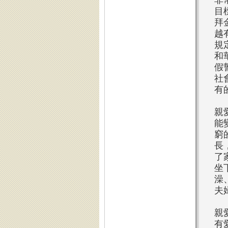
非
目
拜
越
規
和
假
社
有
親
能
窮
長
了
坐
澡
夫
親
有