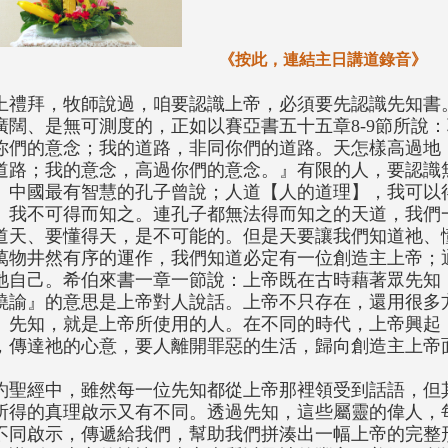
《按此，連結主日講道錄音》
上禮拜，牧師說過，咱要認識上帝，必須要先認識先知書
廣闊、是無可測度的，正如以賽亞書五十五章8-9節所說
你們的意念；我的道路，非同你們的道路。天怎樣高過地
道路；我的意念，高過你們的意念。』有限的人，要認識
。中國最有智慧的孔子曾說；人道【人的道理】，我可以
】我不可得而知之。連孔子都無法得而知之的天道，我們
道天、要懂得天，是不可能的。但是天要讓我們知道祂、
萬物井然有序的運作，我們知道必定有一位創造主上帝；
祂自己。希伯來書一章一節說：上帝既在古時藉著眾先知
曉諭』的意思是上帝對人說話。上帝不只存在，還用很多
。先知，就是上帝所使用的人。在不同的時代，上帝興起
，傳達祂的心意，要人離開罪惡的生活，歸向創造主上帝
約聖經中，雖然每一位先知都從上帝那裡領受到話語，但
所得的真理啟示又有不同。透過先知，這些屬靈的偉人，
不同啟示，傳遞給我們，幫助我們拼湊出一幅上帝的完整