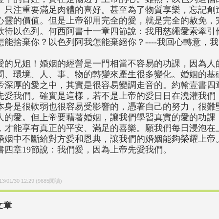
、只注重要滿足肉體的喜好。甚至為了物質享樂，忘記創
心靈的價值。但是上帝卻用完全的愛，就是完全的赦免，
款待以色列。何西阿書十一章四節說：我用慈繩愛索牽引
怎能捨棄你？以色列阿我怎能棄絕你？----我回心轉意，
愛的兄姐！婚姻的經營是一門相當不容易的功課，因為人
間、環境、人、事、物的轉變來產生很多變化。婚姻的基
帝深厚的愛之中，其實是很容易變調走音的。約翰壹書四章
先愛我們。確實是這樣，若不是上帝的愛日日在澆灌我們
本身是很軟弱也很容易受影響的，憑著自己的努力，很難
人的愛。但上帝要藉著婚姻，讓我們學習真實的愛的功課
，才能享有真正的平安、滿足的喜樂。願我們每日浸泡在
婚姻中不斷給對方愛和恩典，讓我們的婚姻能夠榮耀上帝
書四章19節說：我們愛，因為上帝先愛我們。
13/01/30 12:29
(
9685
閱讀)
文章