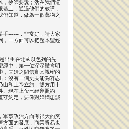
以，牧師要說；活在我們這
根基上，通過他們的教導，
我們知道，做為一個萬物之
-----，非常好，請大家
行列，一方面可以把整本聖經
是出生在北國以色列的先
聖經中，第一位深深體會明
中，夫婦之間信實又親密的
出：沒有一個丈夫能夠容忍
乃山和上帝立約，雙方用十
姓。現在上帝已經遵照約
遵守約定，要像對婚姻忠誠
，軍事政治方面有很大的突
濟方面的發展，商業貿易也