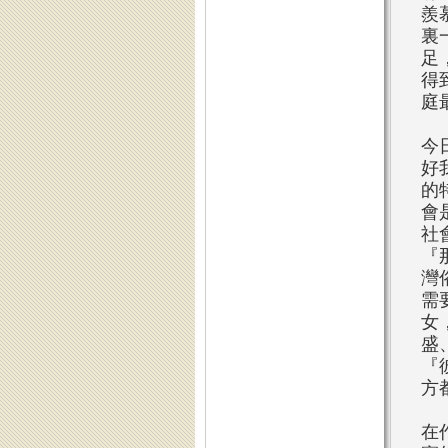
羨
裏
足
得
庭
今
好
的
會
社
『
灣
需
女
盛
『
方
在