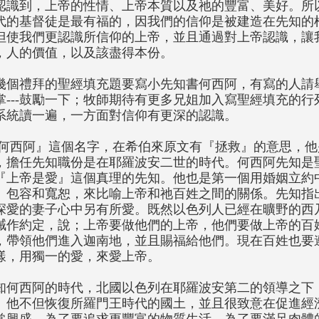
認識到，上帝的性情、上帝本質以及祂的豐富、美好。所
代的基督徒是最有福的，因我們的信仰是被建造在先知的
但使我們更認識所信仰的上帝，並且通過對上帝認識，讓
，人的價值，以及該盡得本份。
幾個禮拜的聖經填充題要寫小先知書何西阿，有寫的人請舉手-
掌---鼓勵一下；牧師期待有更多兄姐加入寫聖經填充的
系統讀一遍，一方面對信仰有更深的認識。
何西阿』這個名字，在希伯來原文有『拯救』的意思，他
，擔任先知職份是在耶羅波安二世的時代。何西阿先知是
『上帝是愛』這個真理的先知。他也是第一個用婚姻立約
、包容和寬恕，來比喻上帝和祂百姓之間的關係。先知指
深愛的妻子心中另有所愛。既然以色列人已經在曠野的西
誡作約定，說；上帝要做他們的上帝，他們要做上帝的百
，帶領他們進入迦南地，並且賜福給他們。現在百姓也要
樣，用獨一的愛，來愛上帝。
知何西阿的時代，北國以色列在耶羅波安第二的領導之下
。他不但恢復所羅門王時代的國土，並且很致意在促進經