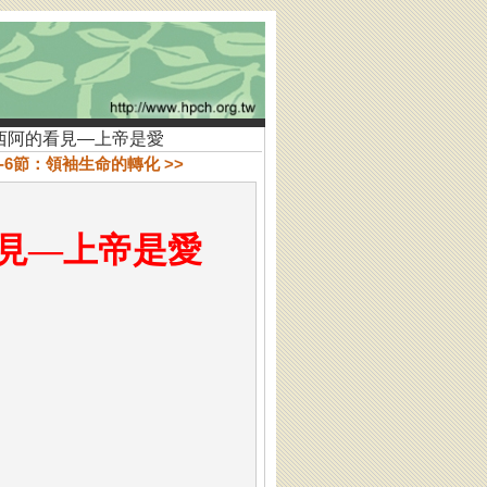
知何西阿的看見—上帝是愛
2-6節：領袖生命的轉化 >>
見—上帝是愛