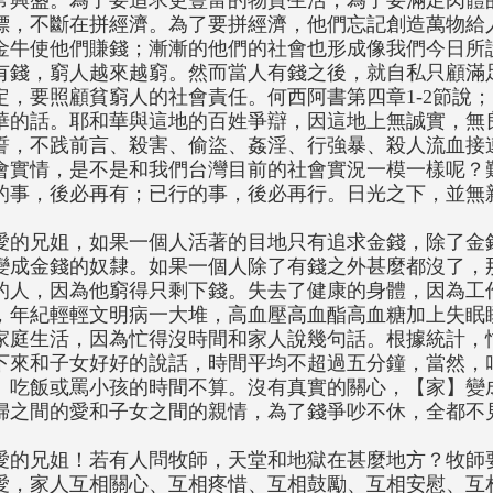
常興盛。為了要追求更豐富的物質生活，為了要滿足肉體
標，不斷在拼經濟。為了要拼經濟，他們忘記創造萬物給
金牛使他們賺錢；漸漸的他們的社會也形成像我們今日所
有錢，窮人越來越窮。然而當人有錢之後，就自私只顧滿
定，要照顧貧窮人的社會責任。何西阿書第四章1-2節說
華的話。耶和華與這地的百姓爭辯，因這地上無誠實，無
誓，不践前言、殺害、偷盜、姦淫、行強暴、殺人流血接
會實情，是不是和我們台灣目前的社會實況一模一樣呢？
的事，後必再有；已行的事，後必再行。日光之下，並無
愛的兄姐，如果一個人活著的目地只有追求金錢，除了金
變成金錢的奴隸。如果一個人除了有錢之外甚麼都沒了，
的人，因為他窮得只剩下錢。失去了健康的身體，因為工
，年紀輕輕文明病一大堆，高血壓高血酯高血糖加上失眠
家庭生活，因為忙得沒時間和家人說幾句話。根據統計，
下來和子女好好的說話，時間平均不超過五分鐘，當然，
、吃飯或罵小孩的時間不算。沒有真實的關心，【家】變
婦之間的愛和子女之間的親情，為了錢爭吵不休，全都不
愛的兄姐！若有人問牧師，天堂和地獄在甚麼地方？牧師
愛，家人互相關心、互相疼惜、互相鼓勵、互相安慰、互