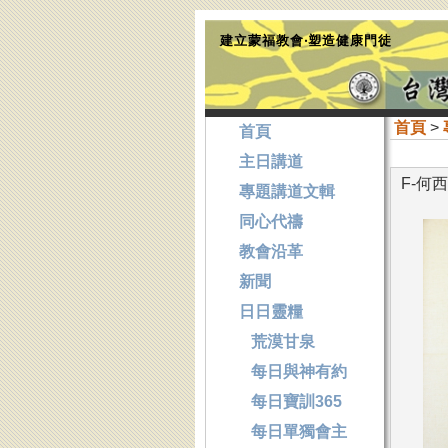
建立蒙福教會‧塑造健康門徒
首頁
>
首頁
主日講道
F-何
專題講道文輯
同心代禱
教會沿革
新聞
日日靈糧
荒漠甘泉
每日與神有約
每日寶訓365
每日單獨會主