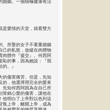
的婚姻。一個積極健康有活
或是愛情的天堂，就看雙方
的、所娶的女子不看重婚姻
自己的私慾，放縱在肉體物
賣肉體作『援交』。何西阿
羞恥的事，因為她說：『我
給的。』
大的傷害痛苦。但是，先知
反的，他選擇用完全的愛來
。先知何西阿因為在自己所
刻骨銘心愛的傷害，讓他在
！他明白了上帝對以色列這
背叛上帝，離開上帝，成為
民族被豐富的物質享樂迷