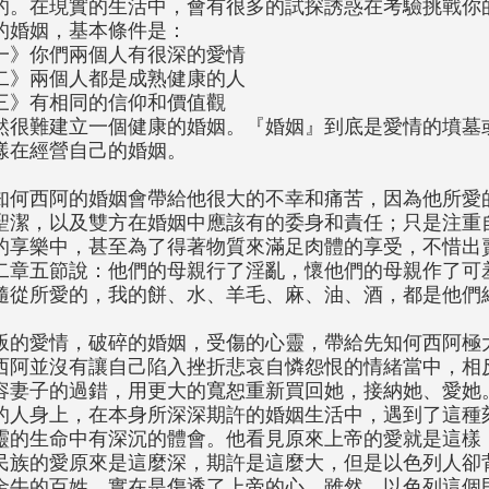
的。在現實的生活中，會有很多的試探誘惑在考驗挑戰你
的婚姻，基本條件是：
一》你們兩個人有很深的愛情
二》兩個人都是成熟健康的人
三》有相同的信仰和價值觀
然很難建立一個健康的婚姻。『婚姻』到底是愛情的墳墓
樣在經營自己的婚姻。
知何西阿的婚姻會帶給他很大的不幸和痛苦，因為他所愛
聖潔，以及雙方在婚姻中應該有的委身和責任；只是注重
的享樂中，甚至為了得著物質來滿足肉體的享受，不惜出
二章五節說：他們的母親行了淫亂，懷他們的母親作了可
隨從所愛的，我的餅、水、羊毛、麻、油、酒，都是他們
叛的愛情，破碎的婚姻，受傷的心靈，帶給先知何西阿極
西阿並沒有讓自己陷入挫折悲哀自憐怨恨的情緒當中，相
容妻子的過錯，用更大的寬恕重新買回她，接納她、愛她
的人身上，在本身所深深期許的婚姻生活中，遇到了這種
靈的生命中有深沉的體會。他看見原來上帝的愛就是這樣
民族的愛原來是這麼深，期許是這麼大，但是以色列人卻
金牛的百姓，實在是傷透了上帝的心。雖然，以色列這個