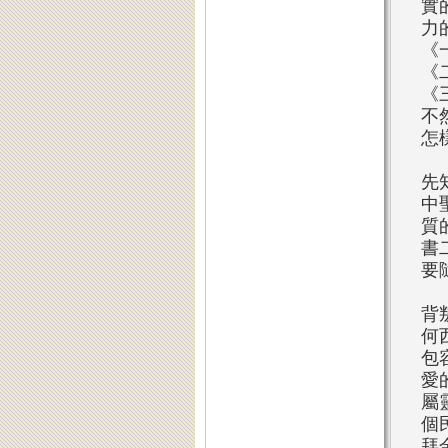
實
力
《
《
《
不
怎
先
中
質
書
要
背
何
包
愛
屬
個
拜