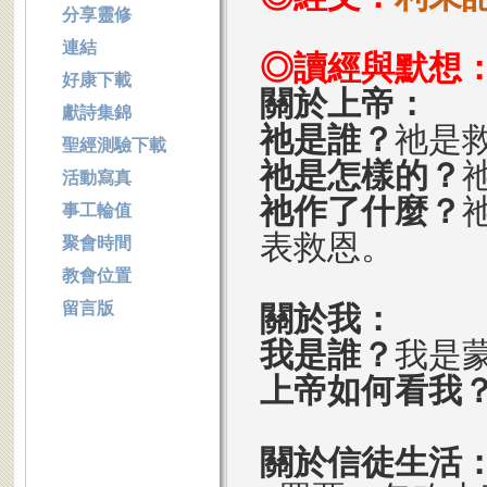
分享靈修
連結
◎讀經與默想
好康下載
關於上帝：
獻詩集錦
祂是誰？
祂是
聖經測驗下載
祂是怎樣的？
活動寫真
祂作了什麼？
事工輪值
表救恩。
聚會時間
教會位置
留言版
關於我：
我是誰？
我是
上帝如何看我
關於信徒生活