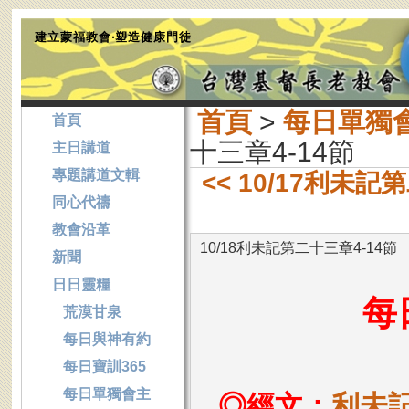
建立蒙福教會‧塑造健康門徒
首頁
>
每日單獨
首頁
十三章4-14節
主日講道
專題講道文輯
<< 10/17利未記
同心代禱
教會沿革
10/18利未記第二十三章4-14節
新聞
日日靈糧
每
荒漠甘泉
每日與神有約
每日寶訓365
每日單獨會主
◎經文：
利未記