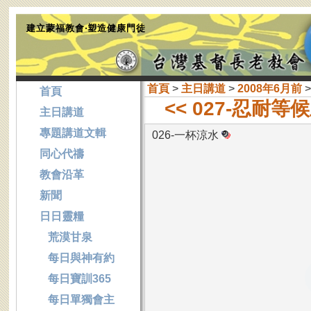
建立蒙福教會‧塑造健康門徒
首頁
>
主日講道
>
2008年6月前
>
首頁
<< 027-忍耐等
主日講道
專題講道文輯
026-一杯涼水
同心代禱
教會沿革
新聞
日日靈糧
荒漠甘泉
每日與神有約
每日寶訓365
每日單獨會主