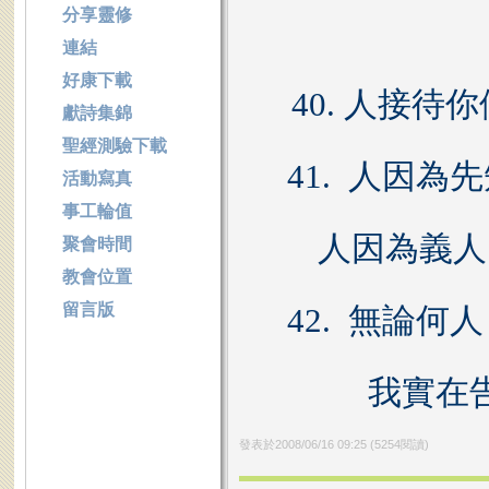
分享靈修
連結
好康下載
40. 人接
獻詩集錦
聖經測驗下載
41.
人因為先
活動寫真
事工輪值
人因為義人
聚會時間
教會位置
留言版
42.
無論何人
我實在
發表於
2008/06/16 09:25
(
5254
閱讀)