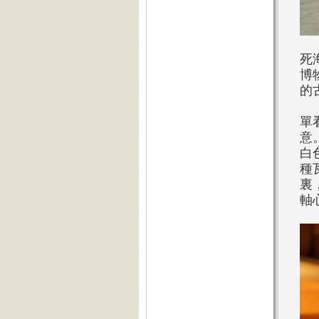
死
博
的
單
意
白
種
裏
軸