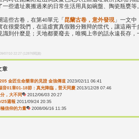
了一些遺址裏搬過來的日常生活用具如碗盤、陶瓷瓶甕等
關這些古卷，在第40單元「
昆蘭古卷，意外發現
」一文中
實在很愛我們，在這虛實真假難分難辩的世代，讓這兩千
見識到什麼是；天地都要廢去，唯獨上帝的話永遠長存，
。
09/07/10 22:27
(
12876
閱讀)
文章
30205 金匠生命樂章的見證 金強傳道
2023/02/11 06:41
福音01章01-18節：真光降臨，普天同慶
2013/12/28 07:46
-身分，大不同
2012/06/03 20:27
9/25週報
2011/09/24 20:35
-積極信仰的力量
2008/06/16 11:35