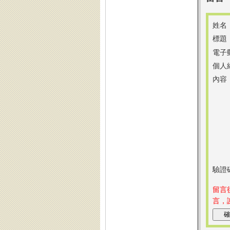
姓名
標題
電子
個人
內容
驗證
留言
言，