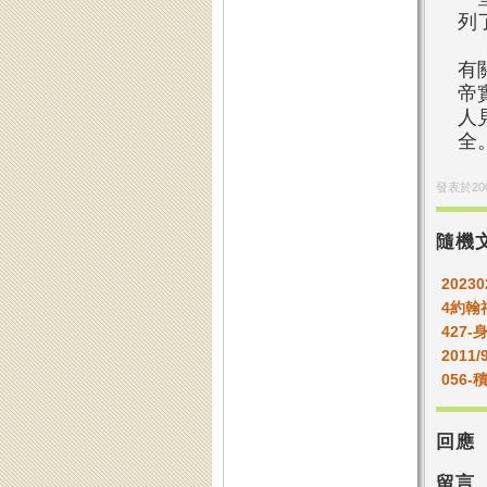
列
有
帝
人
全
發表於
20
隨機
202
4約翰
427
2011/
056
回應
留言