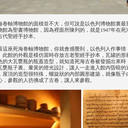
海卷軸博物館的面積並不大，但可說是以色列博物館裏最
物館為聖書博物館，因為裡面所陳列的，就是1947年在
古代聖經手抄本。
看這座死海卷軸博物館，你就會感覺到，以色列人作事情
。此館的外觀是模仿當時存放古老聖經手抄本，瓦罐的形
色的大瓦甕瓶的瓶蓋造型，就知道死海古卷被發掘出來時
瓦甕瓶子裏。暈黃的燈光設計，讓人一走進入館內昏暗的
，屋頂的造型很特殊，螺旋狀的內部圓形建築，就像瓶子
心，參觀的人彷彿成了古卷，讓人來參觀。