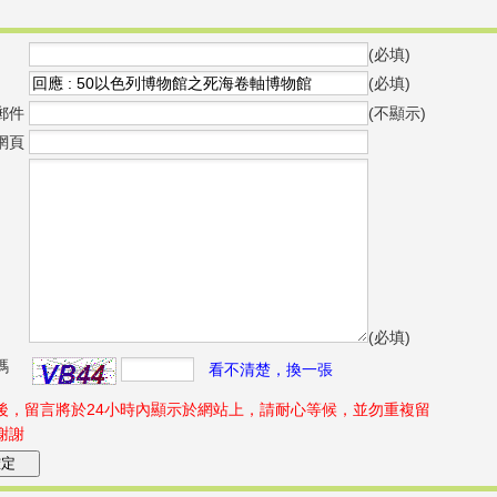
(必填)
(必填)
郵件
(不顯示)
網頁
(必填)
碼
看不清楚，換一張
後，留言將於24小時內顯示於網站上，請耐心等候，並勿重複留
謝謝