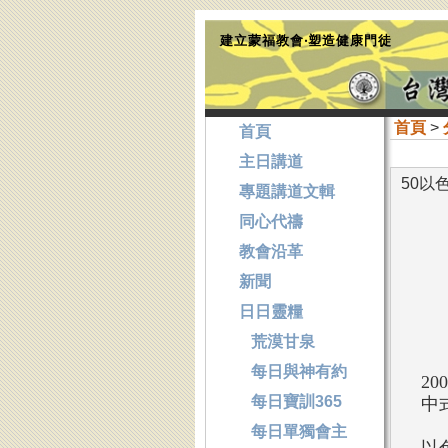
建立蒙福教會‧塑造健康門徒
首頁
>
首頁
主日講道
50以
專題講道文輯
同心代禱
教會沿革
新聞
日日靈糧
荒漠甘泉
每日與神有約
2
每日寶訓365
中
每日單獨會主