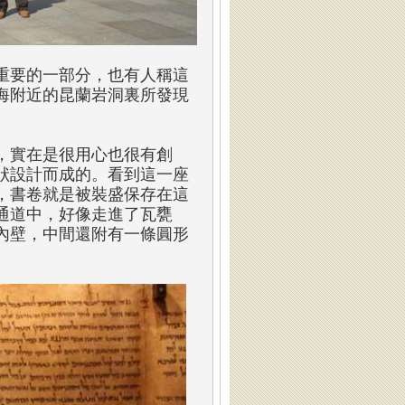
重要的一部分，也有人稱這
死海附近的昆蘭岩洞裏所發現
，實在是很用心也很有創
狀設計而成的。看到這一座
，書卷就是被裝盛保存在這
通道中，好像走進了瓦甕
內壁，中間還附有一條圓形