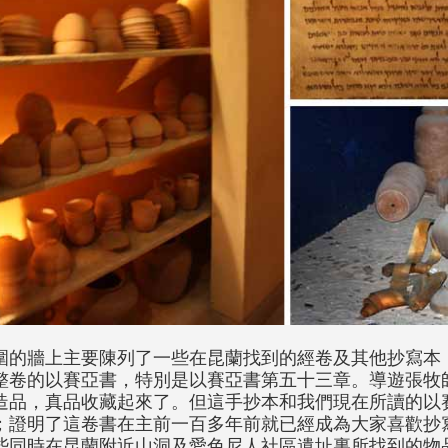
圍的牆上主要陳列了一些在昆蘭找到的經卷及其他抄寫本
整卷的以賽亞書，特別是以賽亞書第五十三章。導遊張牧
造品，真品收藏起來了。但這手抄本和我們現在所讀的以
；證明了這卷書在主前一百多年前就已經成為大家喜歡抄
些同時在昆蘭附近山洞及愛色尼人社區遺址裏所找到的物