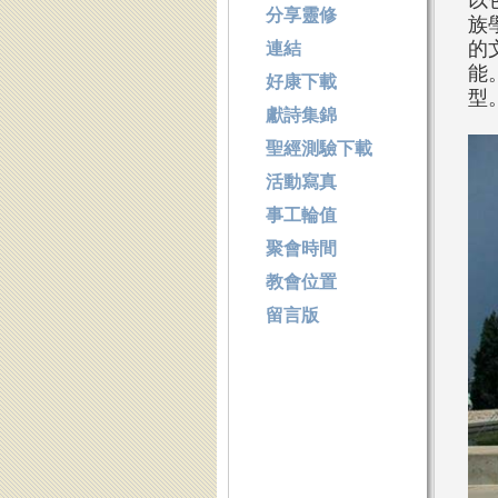
以
分享靈修
族
的
連結
能
好康下載
型
獻詩集錦
聖經測驗下載
活動寫真
事工輪值
聚會時間
教會位置
留言版