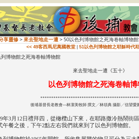
分享靈修
>
來去聖地走一遭
> 50以色列博物館之死海卷軸博物館
<< 49客西馬尼萬國教堂
|
51以色列博物館之耶穌時代耶
色列博物館之死海卷軸博物館
來去聖地走一遭《五十》
以色列博物館之死海卷軸博
*********************************************
後埔基督長老教會---林潔美牧師 撰文╱林頌典 攝影╱信望愛
009年3月12日禮拜四，從橄欖山下來，在耶路撒冷熱鬧
式午餐之後，下午2點左右我們就來到了以色列博物館。