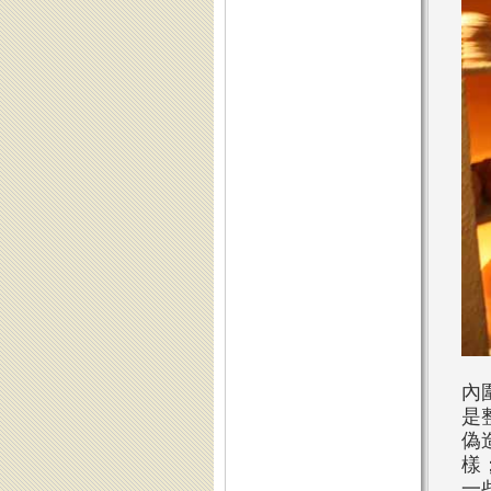
內
是
偽
樣
一