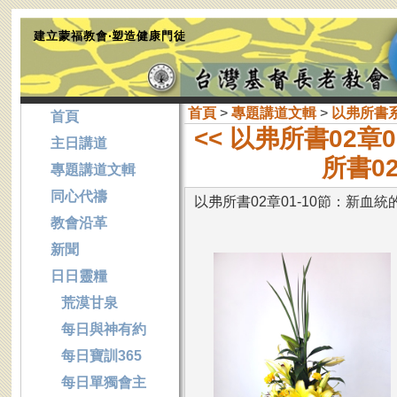
建立蒙福教會‧塑造健康門徒
首頁
>
專題講道文輯
>
以弗所書
首頁
<< 以弗所書02
主日講道
所書0
專題講道文輯
同心代禱
以弗所書02章01-10節：新血統
教會沿革
新聞
日日靈糧
荒漠甘泉
每日與神有約
每日寶訓365
每日單獨會主