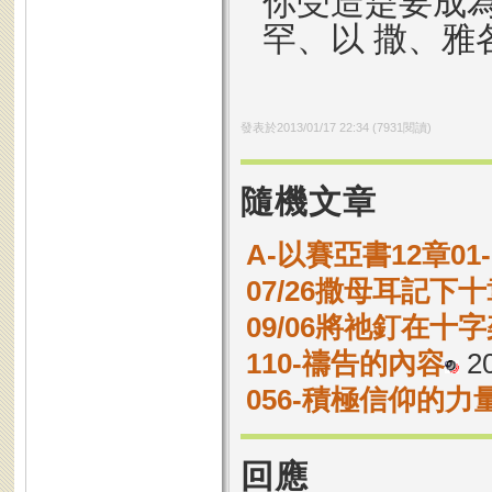
你受造是要成
罕、以 撒、雅
發表於
2013/01/17 22:34
(
7931
閱讀)
隨機文章
A-以賽亞書12章0
07/26撒母耳記下十
09/06將祂釘在十
110-禱告的內容
20
056-積極信仰的力
回應