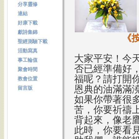
分享靈修
連結
好康下載
獻詩集錦
《
聖經測驗下載
活動寫真
大家平安！今
事工輪值
否已經準備好
聚會時間
福呢？請打開
教會位置
恩典的油滿滿
留言版
如果你帶著很
苦，你要祈禱
背起來，像老
此時，你要看