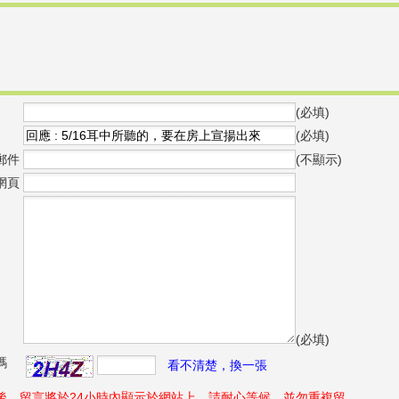
(必填)
(必填)
郵件
(不顯示)
網頁
(必填)
碼
看不清楚，換一張
後，留言將於24小時內顯示於網站上，請耐心等候，並勿重複留