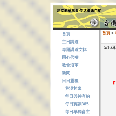
建立蒙福教會‧塑造健康門徒
首頁
>
首頁
主日講道
5/1
專題講道文輯
同心代禱
教會沿革
新聞
日日靈糧
『
荒漠甘泉
每日與神有約
每日寶訓365
每日單獨會主