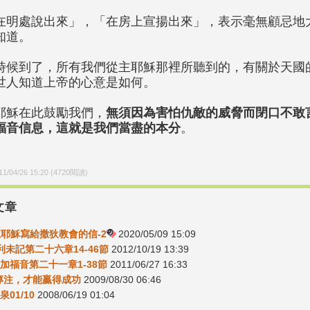
在明處說出來」，「在房上宣揚出來」，表示毫無顧忌地
知道。
時候到了，所有我們從主耶穌那裡所聽到的，有關於天國
世人知道上帝的心意是如何。
耶穌在此鼓勵我們，
無須因為害怕仇敵的威脅而閉口不敢
福音信息，這就是我們當盡的本分
。
11/04/26 15:20
(
4720
閱讀)
文章
-主耶穌寫給撒狄教會的信-2
2020/05/09 15:09
0利未記第二十六章14-46節
2012/10/19 13:39
1路加福音第二十一章1-38節
2011/06/27 16:33
8-專注，才能贏得成功
2009/08/30 06:46
泉01/10
2008/06/19 01:04