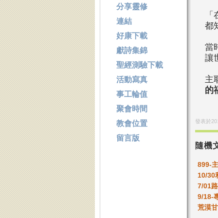
分享靈修
「
連結
都
好康下載
當
獻詩集錦
讓
聖經測驗下載
主
活動寫真
的
事工輪值
聚會時間
發表於
20
教會位置
留言版
隨機
899
10/3
7/0
9/1
荒漠甘