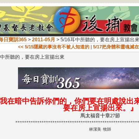
每日寶訓365
>
2011-05月
> 5/16耳中所聽的，要在房上宣揚出
<< 5/15隱藏的事沒有不被人知道的
|
5/17把身體和靈魂滅
6耳中所聽的，要在房上宣揚出來
我在暗中告訴你們的，你們要在明處說出
要在房上宣揚出來。
』
馬太福音十章27節
********************************************************
林潔美 牧師