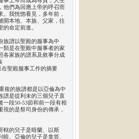
服事上帝而成為尊貴，人生
，他們為回應上帝的呼召而
來。我恍惚看見，多年前，
離開本地、本族、父家，往
聖的命定前進。
份族譜以聖殿的服事為中
一類是在聖殿中服事者的家
照各家族的譜系及敘事分成
族
支派在聖殿服事工作的摘要
起來重複的族譜都是以亞倫為中
族譜是從利未的三個兒子直
段50-53節和前一段有相
重視的是祭司身份的傳承，
哥轄的兒子是暗蘭、以斯
利暗。亞倫的兒子是拿答、