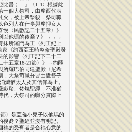
書；---』〈1-4〉根據此
第一個大祭司，由摩西代表
凡火，被上帝擊殺，祭司職
以色列人在什亭與摩押女人
喜悅〈民數記二十五章〉》
到以他瑪的後裔？》→→→
膏抹所羅門為王〈列王紀上
希勒家《約西亞王時整修聖殿發
要的影響〈列王記下二十二
五章18-21節〉》→約薩
與所羅巴伯同建聖殿〈尼希
期，大祭司職分皆由撒督子
致力消滅猶太人及其信仰為止。
殿獻豬、焚燒聖經，不准猶
時代，大祭司的職分實際上
9節〉是亞倫小兒子以他瑪的
的後裔？聖經並沒有明記。
個祂的受膏者是合祂心意的