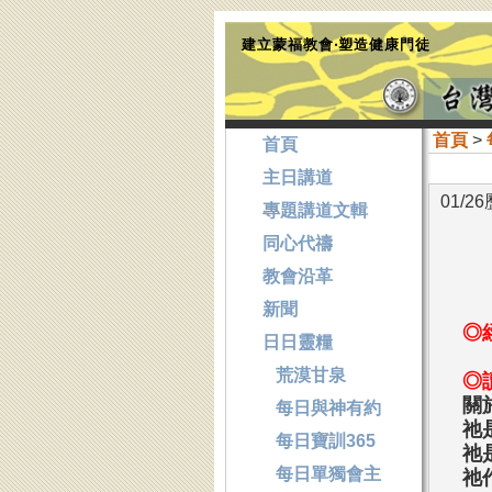
建立蒙福教會‧塑造健康門徒
首頁
>
首頁
主日講道
01/2
專題講道文輯
同心代禱
教會沿革
新聞
◎
日日靈糧
荒漠甘泉
◎
關
每日與神有約
祂
每日寶訓365
祂
每日單獨會主
祂