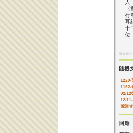
人
〈
行
耳
十
位
發表於
20
隨機
122
1192
02/1
12/1
荒漠甘
回應