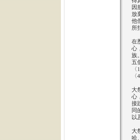
得
因
放
他
所
在
心
族
五
〈
〈
大
心
接
同
以
大
哈