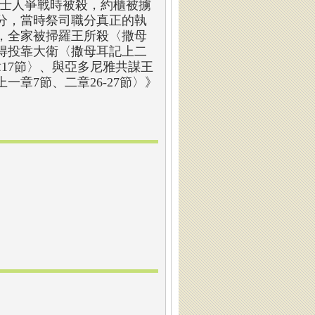
利士人爭戰時被殺，約櫃被擄
分，當時祭司職分真正的執
，全家被掃羅王所殺〈撒母
得投靠大衛〈撒母耳記上二
17節〉、與亞多尼雅共謀王
章7節、二章26-27節〉》