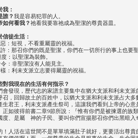
於我：
是誰？
我是容易犯罪的人。
帝如何看我？
祂看我要靠祂成為聖潔的尊貴器皿。
於信徒生活：
罪惡：短視，不看重屬靈的祝福。
應許：那召你們的既是聖潔，你們在一切所行的事上也要
態度：以聖潔為裝飾。
命令：非聖潔沒有人能見主。
榜樣：利未支派立志要得屬靈的祝福。
些對我現在的生活有何指示？
們會發現，歷代志的家譜主要集中在猶大支派和利未支派
呼召，回歸故土的百姓中，以猶大支派和利未支派占大多
產生君王，利未支派產生祭司，這讓我們看到上帝的心意
。正如彼得前書二章9節所說：『惟有你們是被揀選的族
國度、是屬 神的子民、要叫你們宣揚那召你們出黑暗入
的！人活在這世間不是單單填滿肚子就好，更要活出尊貴