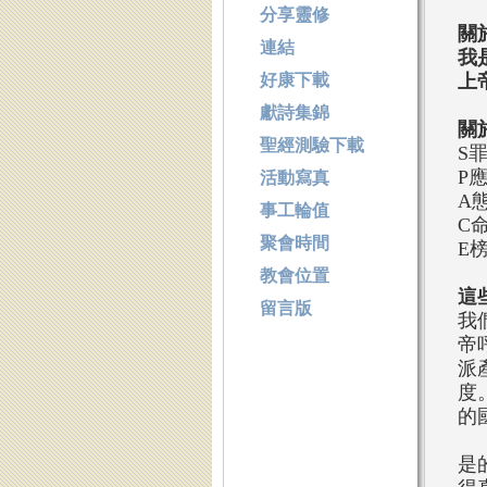
分享靈修
關
連結
我
好康下載
上
獻詩集錦
關
聖經測驗下載
S
P
活動寫真
A
事工輪值
C
聚會時間
E
教會位置
這
留言版
我
帝
派
度
的
是