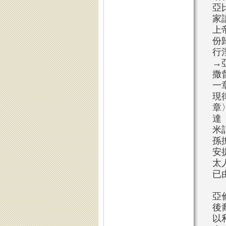
亞
家
上
份
行
→
撒
一
現
章
達
米
孫
安
太
已
亞
後
以