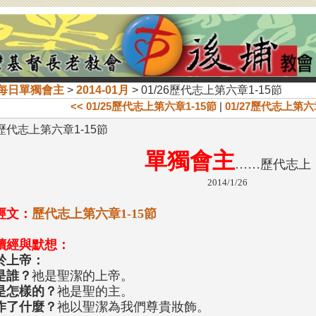
每日單獨會主
>
2014-01月
> 01/26歷代志上第六章1-15節
<< 01/25歷代志上第六章1-15節
|
01/27歷代志上第六章
6歷代志上第六章1-15節
單獨會主
……歷代志上
2014/1/26
經文：
歷代志上第六章1-15節
讀經與默想：
於上帝：
是誰？
祂是聖潔的上帝。
是怎樣的？
祂是聖的主。
作了什麼？
祂以聖潔為我們尊貴妝飾。