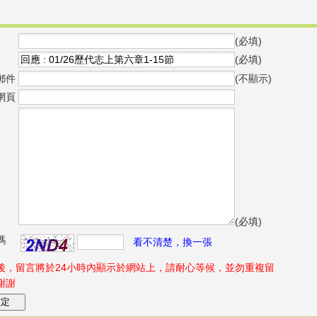
(必填)
(必填)
郵件
(不顯示)
網頁
(必填)
碼
看不清楚，換一張
後，留言將於24小時內顯示於網站上，請耐心等候，並勿重複留
謝謝