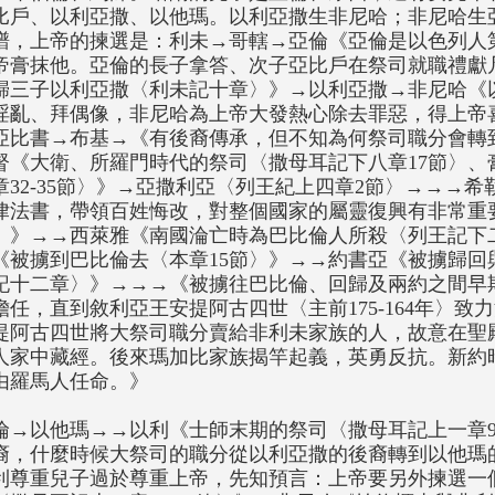
比戶、以利亞撒、以他瑪。以利亞撒生非尼哈；非尼哈生亞比
譜，上帝的揀選是：利未→哥轄→亞倫《亞倫是以色列人
帝膏抹他。亞倫的長子拿答、次子亞比戶在祭司就職禮獻
歸三子以利亞撒〈利未記十章〉》→以利亞撒→非尼哈《
淫亂、拜偶像，非尼哈為上帝大發熱心除去罪惡，得上帝
亞比書→布基→《有後裔傳承，但不知為何祭司職分會轉
督《大衛、所羅門時代的祭司〈撒母耳記下八章17節〉、
章32-35節〉》→亞撒利亞〈列王紀上四章2節〉→→→
律法書，帶領百姓悔改，對整個國家的屬靈復興有非常重
〉》→→西萊雅《南國淪亡時為巴比倫人所殺〈列王記下二十
《被擄到巴比倫去〈本章15節〉》→→約書亞《被擄歸回
記十二章〉》→→→《被擄往巴比倫、回歸及兩約之間早
擔任，直到敘利亞王安提阿古四世〈主前175-164年〉
提阿古四世將大祭司職分賣給非利未家族的人，故意在聖
人家中藏經。後來瑪加比家族揭竿起義，英勇反抗。新約
由羅馬人任命。》
倫→以他瑪→→以利《士師末期的祭司〈撒母耳記上一章
裔，什麼時候大祭司的職分從以利亞撒的後裔轉到以他瑪
利尊重兒子過於尊重上帝，先知預言：上帝要另外揀選一