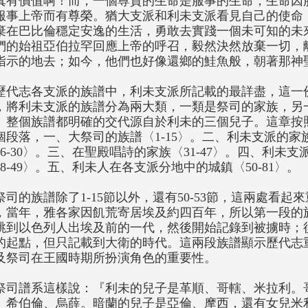
真有價值啊！而，一個尊貴的生命是服事的生命，生命因
服事上帝而有尊榮。猶大支派和利未支派看見自己的使命
棄在巴比倫穩定安逸的生活，勇敢去實踐一個未可知的未
們的始祖亞伯拉罕回應上帝的呼召，毅然決然放棄一切，
指示的地去；如今，他們也好像還鄉的鮭魚般，朝著那神
歷代志各支派的族譜中，利未支派所記載的最詳盡，這一
，將利未支派的族譜分為兩大類，一類是祭司的家族，另
。整個族譜都明確的交代源自於利未的三個兒子。這章按
個段落，一、大祭司的族譜〈1-15〉。二、利未支派的家
16-30〉。三、在聖殿唱詩的家族〈31-47〉。四、利未
48-49〉。五、利未人在各支派分地中的城鎮〈50-81〉。
祭司的族譜除了1-15節以外，還有50-53節，這兩處看
，當年，雅各家因飢荒寄居埃及約四百年，所以第一段的
跳到以色列人出埃及前的一代，然後開始記錄到被擄時；後一
的起點，但只記載到大衛的時代。這兩段族譜顯示歷代志
及祭司在王國時期所扮演角色的重要性。
祭司譜系這樣說：『利未的兒子是革順、哥轄、米拉利。
、希伯倫、烏薛。暗蘭的兒子是亞倫、摩西，還有女兒米