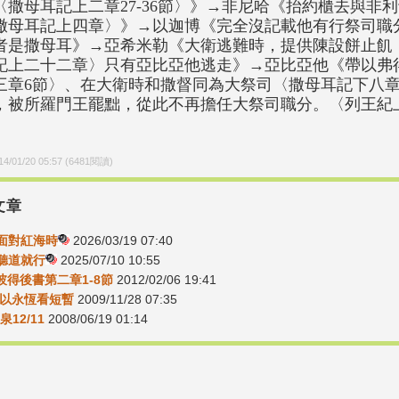
〈撒母耳記上二章27-36節〉》→非尼哈《抬約櫃去與非
撒母耳記上四章〉》→以迦博《完全沒記載他有行祭司職
者是撒母耳》→亞希米勒《大衛逃難時，提供陳設餅止飢
記上二十二章〉只有亞比亞他逃走》→亞比亞他《帶以弗
三章6節〉、在大衛時和撒督同為大祭司〈撒母耳記下八章
，被所羅門王罷黜，從此不再擔任大祭司職分。〈列王紀上一
14/01/20 05:57
(
6481
閱讀)
文章
9-面對紅海時
2026/03/19 07:40
-聽道就行
2025/07/10 10:55
2彼得後書第二章1-8節
2012/02/06 19:41
1-以永恆看短暫
2009/11/28 07:35
泉12/11
2008/06/19 01:14